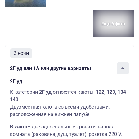
Еще 6 фото
3 ночи
2Г уд или 1А или другие варианты
2Г уд
К категории
2Г уд
относятся каюты:
122, 123, 134–
140
.
Двухместная каюта со всеми удобствами,
расположенная на нижней палубе.
В каюте:
две односпальные кровати, ванная
комната (раковина, душ, туалет), розетка 220 V,