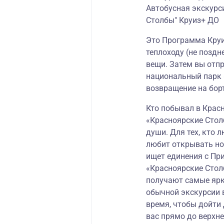
Автобусная экскурс
Столбы" Круиз+ ДО
Это Программа Круи
теплоходу (не поздне
вещи. Затем вы отп
национальный парк 
возвращение на борт
Кто побывал в Красн
«Красноярские Столбы
души. Для тех, кто 
любит открывать нов
ищет единения с Пр
«Красноярские Стол
получают самые ярки
обычной экскурсии в
время, чтобы дойти 
вас прямо до верхне