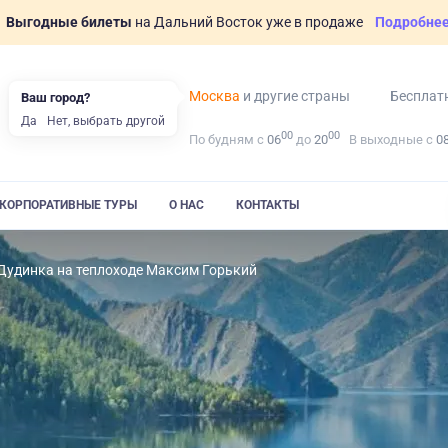
Выгодные билеты
на Дальний Восток уже в продаже
Подробне
Москва
и другие страны
Бесплат
Ваш город?
Да
Нет, выбрать другой
00
00
По будням с
06
до
20
В выходные с
0
КОРПОРАТИВНЫЕ ТУРЫ
О НАС
КОНТАКТЫ
Дудинка на теплоходе Максим Горький