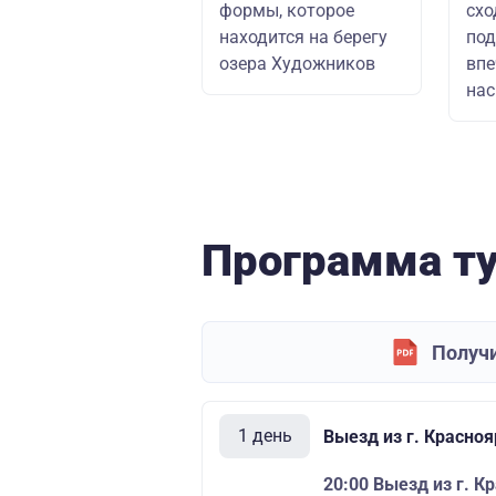
формы, которое
схо
находится на берегу
под
озера Художников
впе
на
Программа т
Получи
1 день
Выезд из г. Красно
20:00 Выезд из г. К