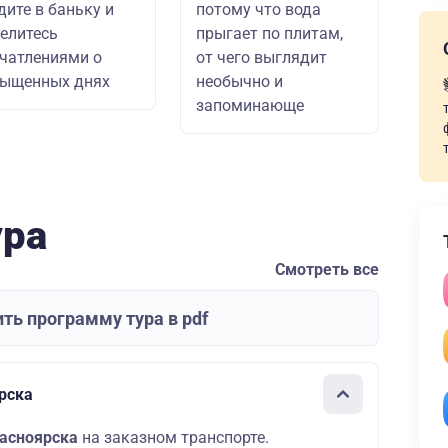
дите в баньку и
потому что вода
елитесь
прыгает по плитам,
чатлениями о
от чего выглядит
сыщенных днях
необычно и
запоминающе
ура
Смотреть все
ть программу тура в pdf
ярска
расноярска
на заказном транспорте.