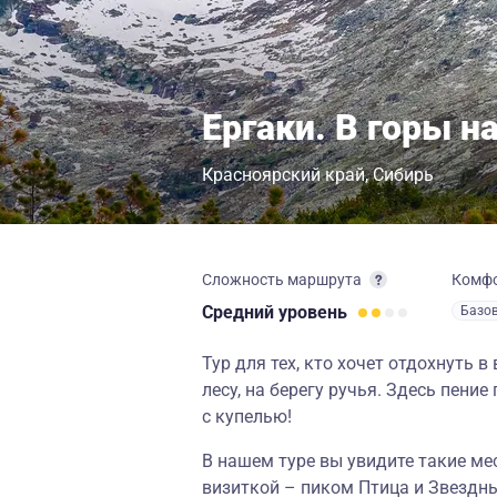
Ергаки. В горы 
Красноярский край
Сибирь
Сложность маршрута
Комф
Средний
уровень
Базо
Тур для тех, кто хочет отдохнуть 
лесу, на берегу ручья. Здесь пени
с купелью!
В нашем туре вы увидите такие мес
визиткой – пиком Птица и Звездн