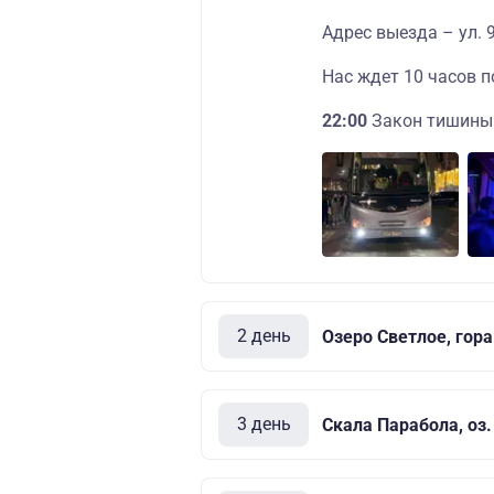
Адрес выезда – ул. 
Нас ждет 10 часов 
22:00
Закон тишины 
2 день
Озеро Светлое, гор
3 день
Скала Парабола, оз