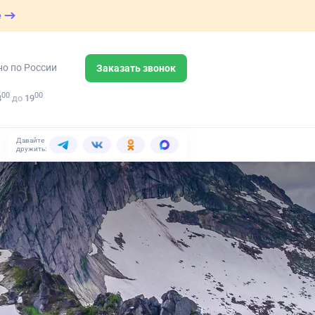
е
но по России
Заказать звонок
00
00
8
до
19
Давайте
дружить: