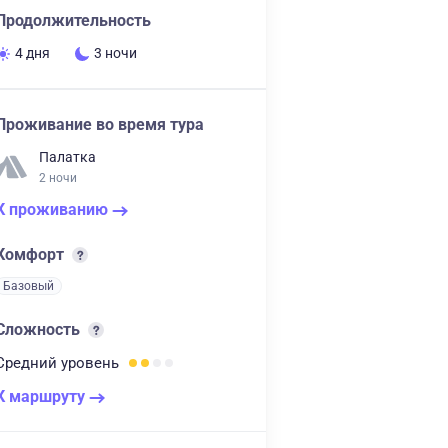
Продолжительность
4 дня
3 ночи
Проживание во время тура
Палатка
2 ночи
К проживанию
Комфорт
Базовый
Сложность
Средний
уровень
К маршруту