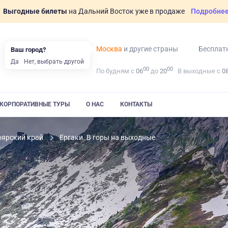
Выгодные билеты
на Дальний Восток уже в продаже
Подробне
Москва
и другие страны
Бесплат
Ваш город?
Да
Нет, выбрать другой
00
00
По будням с
06
до
20
В выходные с
0
КОРПОРАТИВНЫЕ ТУРЫ
О НАС
КОНТАКТЫ
оярский край
Ергаки. В горы на выходные