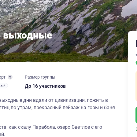
на выходные
орт
Размер группы
до 16 участников
вый
в выходные дни вдали от цивилизации, пожить в
е птиц по утрам, прекрасный пейзаж на горы и баня
та, как скалу Парабола, озеро Светлое с его
ый.