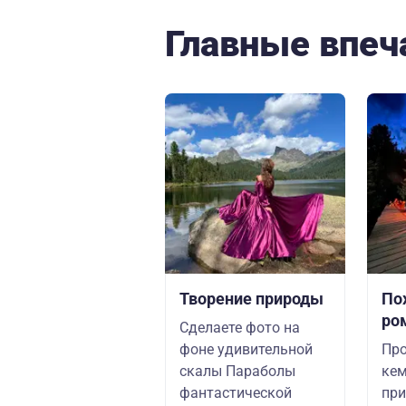
Главные впеч
Творение природы
По
ро
Сделаете фото на
фоне удивительной
Про
скалы Параболы
кем
фантастической
при