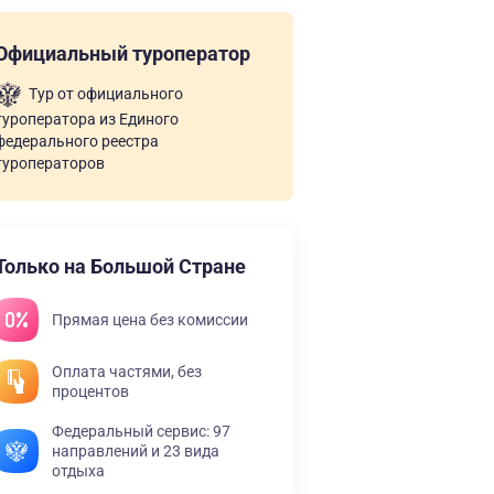
Официальный туроператор
Тур от официального
туроператора из Единого
федерального реестра
туроператоров
Только на Большой Стране
Прямая цена без комиссии
Оплата частями, без
процентов
Федеральный сервис: 97
направлений и 23 вида
отдыха