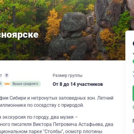
сноярске
рт
Размер группы
От 8
до 14 участников
й
Выше среднего
фии Сибири и нетронутых заповедных зон. Летний
миллионнике по соседству с природой.
 экскурсия по городу, два музея –
ного писателя Виктора Петровича Астафьева, два
ациональном парке "Столбы", осмотр плотины