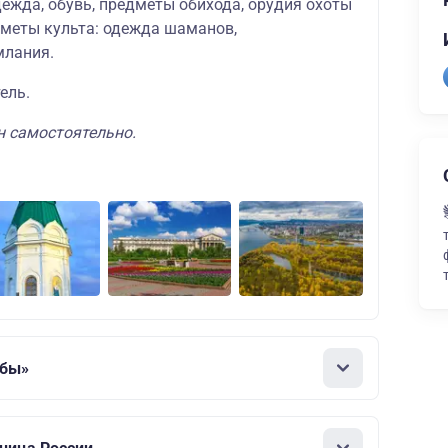
ежда, обувь, предметы обихода, орудия охоты
дметы культа: одежда шаманов,
млания.
ель.
н самостоятельно.
лбы»