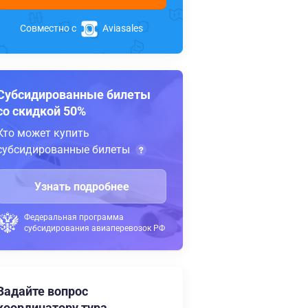
Совместно с
Aviasales
Субсидированные билеты
со скидкой 50%
Кто может купить
субсидированные билеты
Узнать подробнее
Федеральная программа
субсидирования авиаперевозок РФ
Задайте вопрос
координатору тура