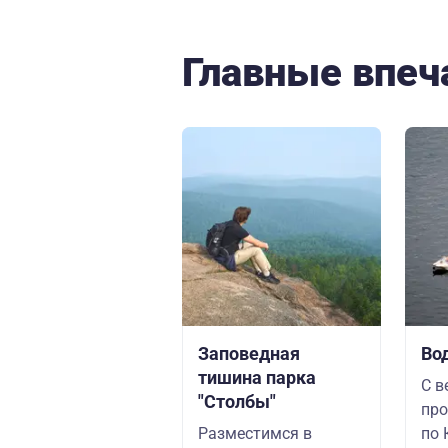
Главные впеч
Заповедная
Во
тишина парка
С в
"Столбы"
про
Разместимся в
по 