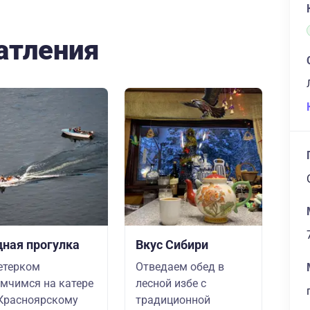
атления
дная прогулка
Вкус Сибири
етерком
Отведаем обед в
мчимся на катере
лесной избе с
Красноярскому
традиционной