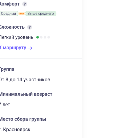
Комфорт
Средний
Выше среднего
Сложность
Легкий
уровень
К маршруту
Группа
От 8
до 14 участников
Минимальный возраст
7 лет
Место сбора группы
г. Красноярск