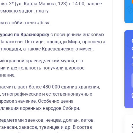
bis» 3* (ул. Карла Маркса, 123) с 14:00, раннее
озможно за доп. плату
м в лобби отеля «Ibis».
курсия по Красноярску
с посещением знаковых
и Параскевы Пятницы, площади Мира, проспекта
 площади, а также Краеведческого музея.
ий краевой краеведческий музей, его
ции и деятельность получили широкое
нание.
насчитывает более 480 000 единиц хранения,
, этнографические и естественнонаучные
ровое значение. Особенно ценна
ллекция коренных народов Сибири.
едметами эвенков, ненцев, долган, кетов,
ганасан, хакасов, тувинцев и др. В состав