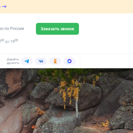
е
но по России
Заказать звонок
00
00
8
до
19
Давайте
дружить: