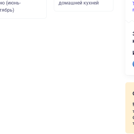
ю (июнь-
домашней кухней
тябрь)