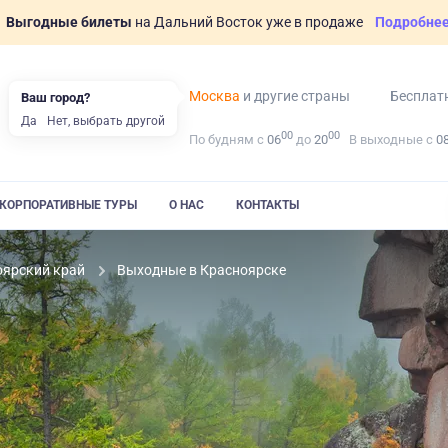
Выгодные билеты
на Дальний Восток уже в продаже
Подробне
Москва
и другие страны
Бесплат
Ваш город?
Да
Нет, выбрать другой
00
00
По будням с
06
до
20
В выходные с
0
КОРПОРАТИВНЫЕ ТУРЫ
О НАС
КОНТАКТЫ
оярский край
Выходные в Красноярске