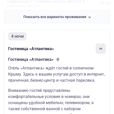
1 взрослый + 1 ребенок на осн. месте в 2-
55 200
хместном номере
1 взрослый 60 + 1 ребенок на осн. месте в 2-
Показать все варианты проживания
54 300
хместном номере
2 взрослых + 1 ребенок на доп. месте в 2-
81 500
хместном номере
4 ночи
1 взрослый + 1 взрослый 60+ + 1 ребенок на
80 600
Гостиница «Атлантика»
доп. месте в 2-хместном номере
2 взрослых 60+ + 1 ребенок на доп. месте в 2-
Гостиница «Атлантика»
79 700
хместном номере
Отель «Атлантика» ждёт гостей в солнечном
Крыму. Здесь к вашим услугам доступ в интернет,
прачечная, бизнес-центр и частная парковка.
Вниманию гостей представлены
комфортабельные условия в номерах, они
оснащены удобной мебелью, телевизором, а
также собственной ванной с набором