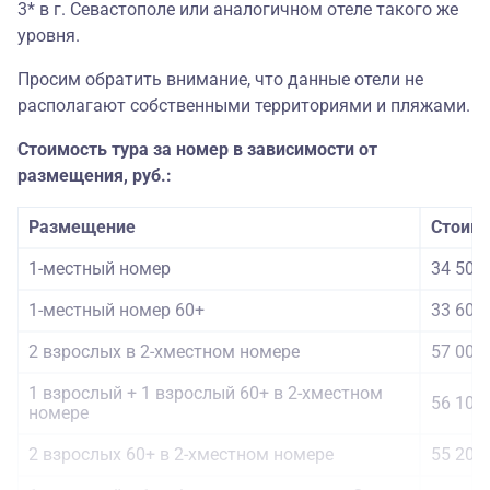
3* в г. Севастополе или аналогичном отеле такого же
уровня.
Просим обратить внимание, что данные отели не
располагают собственными территориями и пляжами.
Стоимость тура за номер в зависимости от
размещения, руб.:
Размещение
Стоимо
1-местный номер
34 500
1-местный номер 60+
33 600
2 взрослых в 2-хместном номере
57 000
1 взрослый + 1 взрослый 60+ в 2-хместном
56 100
номере
2 взрослых 60+ в 2-хместном номере
55 200