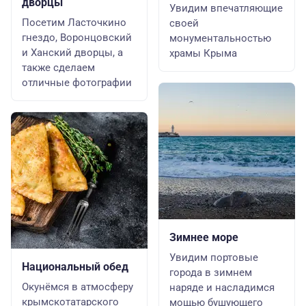
дворцы
Увидим впечатляющие
Посетим Ласточкино
своей
гнездо, Воронцовский
монументальностью
и Ханский дворцы, а
храмы Крыма
также сделаем
отличные фотографии
Зимнее море
Увидим портовые
Национальный обед
города в зимнем
Окунёмся в атмосферу
наряде и насладимся
крымскотатарского
мощью бушующего