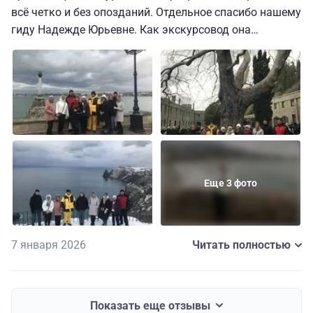
всё четко и без опозданий. Отдельное спасибо нашему
гиду Надежде Юрьевне. Как экскурсовод она
замечательная (но не аниматор). Знания —
энциклопедические! Человек, влюбленный в свою
работу, в свой регион, много интересных фактов и
легенд! Просто молодец! Благодаря Надежде, мы даже
перевыполнили программу: побывали в Херсонесе и
на Сапун-горе, за что ей огромное спасибо! Если бы
тур не проходил в Новый год, то оценка была бы
«отлично»!
Еще 3 фото
7 января 2026
Читать полностью
Показать еще отзывы