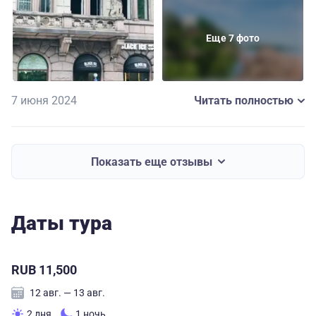
очень понравились музей «Эрмитаж-Выборг» и
библиотека Алваара Алто. Тур однозначно
Еще 7 фото
рекомендую!
7 июня 2024
Читать полностью
Показать еще отзывы
Даты тура
RUB 11,500
12 авг. — 13 авг.
2 дня
1 ночь