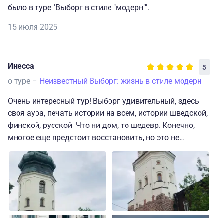
было в туре "Выборг в стиле "модерн"".
15 июля 2025
Инесса
5
о туре –
Неизвестный Выборг: жизнь в стиле модерн
Очень интересный тур! Выборг удивительный, здесь
своя аура, печать истории на всем, истории шведской,
финской, русской. Что ни дом, то шедевр. Конечно,
многое еще предстоит восстановить, но это не
отменяет очарования города. А как здорово
прокатиться по Выборгскому заливу, подышать
морским воздухом, посмотреть на Монрепо с воды.
Монрепо-это просто чудо, созданное природой с
участием человека. Так не хотелось покидать этот
пейзажный парк. Необыкновенная природа! Также