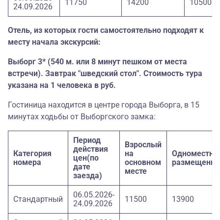
11750
14200
10500
24.09.2026
Отель, из которых гости самостоятельно подходят к
месту начала экскурсий:
Выборг 3* (540 м. или 8 минут пешком от места
встречи). Завтрак "шведский стол". Стоимость тура
указана на 1 человека в руб.
Гостиница находится в центре города Выборга, в 15
минутах ходьбы от Выборгского замка:
Период
Взрослый
действия
Категория
на
Одноместно
цен(по
номера
основном
размещение
дате
месте
заезда)
06.05.2026-
Стандартный
11500
13900
24.09.2026