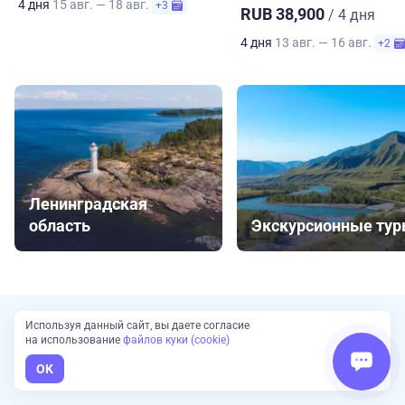
4 дня
15 авг. — 18 авг.
+3
RUB 38,900
/ 4 дня
4 дня
13 авг. — 16 авг.
+2
Ленинградская
область
Экскурсионные ту
Используя данный сайт, вы даете согласие
на использование
файлов куки (cookie)
Сложно выбрать?
Наш эксперт подберет туры для вас
OK