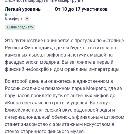
Сложность маршрута
Размер группы
Легкий
уровень
От 10
до 17 участников
Комфорт
Выше среднего
Это путешествие начинается с прогулки по «Столице
Русской Финляндии», где вы будете охотиться на
каменных львов, грифонов и летучих мышей на
фасадах эпохи модерна. Вы заглянете в первый
финский небоскрёб и дом фрейлины императрицы.
Во второй день вы окажетесь в единственном в
России скальном пейзажном парке Монрепо, где за
пару часов пройдете путь от античных мифов до
«Конца света» через гроты и ущелья. Вас ждут
Елисейские поля, свежий вкус радоновой воды и
интернациональный обелиск, а финальным штрихом
станет знакомство с эрмитажным искусством в
стенах старинного финского музея.