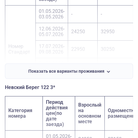
18.09.2026-
01.05.2026-
23950
30550
-
-
20.09.2026
03.05.2026
12.06.2026-
24250
32950
05.07.2026
Номер
17.07.2026-
22950
30250
Стандарт
09.08.2026
21.08.2026-
22450
29300
23.08.2026
Показать все варианты проживания
18.09.2026-
21950
28350
20.09.2026
Невский Берег 122 3*
01.05.2026-
-
-
Период
03.05.2026
Взрослый
действия
Категория
на
Одноместно
цен(по
номера
основном
размещение
12.06.2026-
дате
24750
33950
месте
05.07.2026
заезда)
Номера
17.07.2026-
01.05.2026-
23450
31350