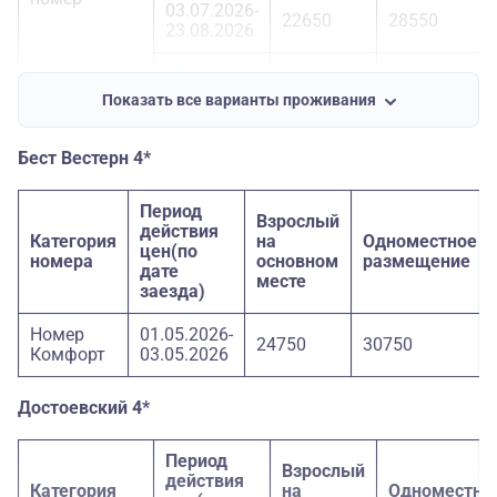
03.07.2026-
22650
28550
23.08.2026
18.09.2026-
21850
26950
20.09.2026
Показать все варианты проживания
Бест Вестерн 4*
Период
Взрослый
действия
Категория
на
Одноместное
цен(по
номера
основном
размещение
дате
месте
заезда)
Номер
01.05.2026-
24750
30750
Комфорт
03.05.2026
Достоевский 4*
Период
Взрослый
действия
Категория
на
Одноместно