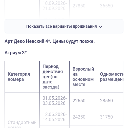
18.09.2026-
27850
36550
21.09.2026
01.05.2026-
30350
41550
03.05.2026
Показать все варианты проживания
Номер
12.06.2026-
31550
44050
Делюкс
24.08.2026
Арт Деко Невский 4*. Цены будут позже.
18.09.2026-
Атриум 3*
30350
41550
21.09.2026
Период
Взрослый
действия
Категория
на
Одноместно
цен(по
номера
основном
размещение
дате
месте
заезда)
01.05.2026-
22650
28550
03.05.2026
12.06.2026-
24250
31750
14.06.2026
Стандартный
номер