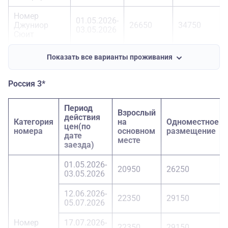
Номер
01.05.2026-
Джуниор
26650
34750
03.05.2026
Сюит
Показать все варианты проживания
Россия 3*
Период
Взрослый
действия
Категория
на
Одноместное
цен(по
номера
основном
размещение
дате
месте
заезда)
01.05.2026-
20950
26250
03.05.2026
12.06.2026-
22350
29150
05.07.2026
Номер
17.07.2026-
22350
29150