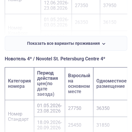
12.06.2026-
27350
37950
23.08.2026
01.05.2026-
26350
36150
03.05.2026
Номер
Комфорт
12.06.2026-
30750
44850
23.08.2026
Показать все варианты проживания
Новотель 4* / Novotel St. Petersburg Centre 4*
Период
Взрослый
действия
Категория
на
Одноместное
цен(по
номера
основном
размещение
дате
месте
заезда)
01.05.2026-
27750
36350
23.08.2026
Номер
Стандарт
18.09.2026-
25450
31850
20.09.2026