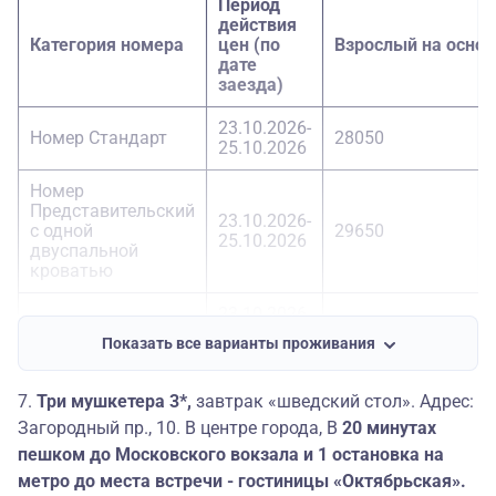
Период
действия
Категория номера
цен (по
Взрослый на осно
дате
заезда)
23.10.2026-
Номер Стандарт
28050
25.10.2026
Номер
Представительский
23.10.2026-
с одной
29650
25.10.2026
двуспальной
кроватью
23.10.2026-
Номер Люкс
32050
25.10.2026
Показать все варианты проживания
Номер
Представительский
7.
Три мушкетера 3*,
завтрак «шведский стол». Адрес:
23.10.2026-
с двумя
29650
25.10.2026
Загородный пр., 10. В центре города, В
20 минутах
односпальными
пешком до Московского вокзала и 1 остановка на
кроватями
метро до места встречи - гостиницы «Октябрьская».