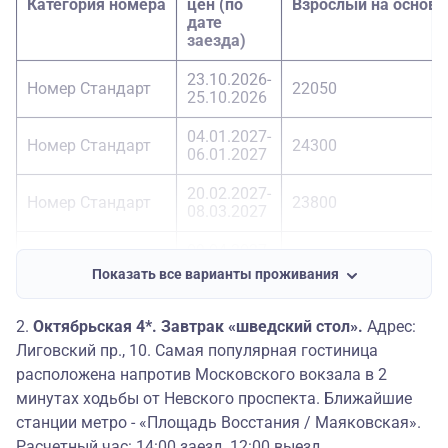
Категория номера
цен (по
Взрослый на основ
дате
заезда)
23.10.2026-
Номер Стандарт
22050
25.10.2026
04.01.2027-
Номер Стандарт
24300
06.01.2027
20.02.2027-
Номер Стандарт
23800
08.03.2027
09.04.2027-
Номер Стандарт
24900
11.04.2027
Показать все варианты проживания
Номер Бизнес
23.10.2026-
-
одноместный
25.10.2026
2.
Октябрьская 4*. Завтрак «шведский стол».
Адрес:
Лиговский пр., 10. Самая популярная гостиница
Номер Бизнес
04.01.2027-
-
расположена напротив Московского вокзала в 2
одноместный
08.03.2027
минутах ходьбы от Невского проспекта.
Ближайшие
Номер Бизнес
09.04.2027-
станции метро - «Площадь Восстания / Маяковская».
-
одноместный
11.04.2027
Расчетный час: 14:00 заезд, 12:00 выезд,