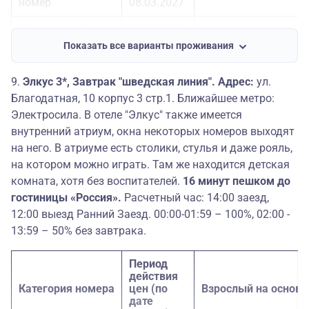
номер
08.03.2027
09.04.2027-
Семейный номер
26200
11.04.2027
Стандартный
23.10.2026-
29850
премиум номер
25.10.2026
Показать все варианты проживания
Стандартный
04.01.2027-
36900
премиум номер
06.01.2027
9.
Элкус 3*, Завтрак "шведская линия". Адрес:
ул.
Благодатная, 10 корпус 3 стр.1. Ближайшее метро:
Стандартный
20.02.2027-
32100
Электросила. В отеле "Элкус" также имеется
премиум номер
08.03.2027
внутренний атриум, окна некоторых номеров выходят
Улучшенный
23.10.2026-
на него. В атриуме есть столики, стулья и даже рояль,
31150
номер
25.10.2026
на котором можно играть. Там же находится детская
комната, хотя без воспитателей.
16 минут пешком до
Улучшенный
04.01.2027-
38200
гостиницы «Россия».
Расчетный час: 14:00 заезд,
номер
06.01.2027
12:00 выезд Ранний Заезд. 00:00-01:59 – 100%, 02:00 -
Улучшенный
20.02.2027-
13:59 – 50% без завтрака.
33400
номер
08.03.2027
Период
23.10.2026-
Номер Полулюкс
38650
действия
25.10.2026
Категория номера
цен (по
Взрослый на основ
дате
04.01.2027-