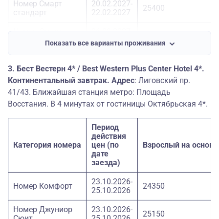
Номер Смарт
20.02.2027-
25400
стандарт
22.02.2027
Номер Смарт
06.03.2027-
25700
стандарт
08.03.2027
Показать все варианты проживания
3. Бест Вестерн 4* / Best Western Plus Center Hotel 4*.
Континентальный завтрак. Адрес
: Лиговский пр.
41/43. Ближайшая станция метро: Площадь
Восстания. В 4 минутах от гостиницы Октябрьская 4*.
Период
действия
Категория номера
цен (по
Взрослый на основ
дате
заезда)
23.10.2026-
Номер Комфорт
24350
25.10.2026
Номер Джуниор
23.10.2026-
25150
Сюит
25.10.2026