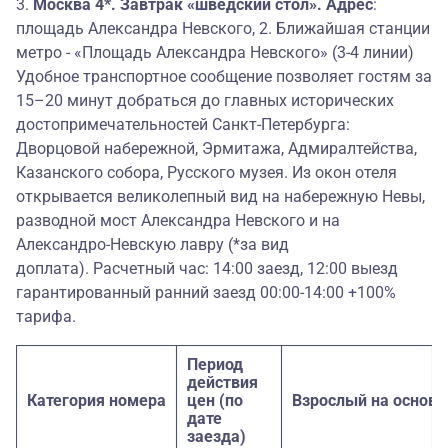
25.10.2026
3.
Москва 4*. Завтрак «шведский стол». Адрес
:
площадь Александра Невского, 2. Ближайшая станции
Номер Бизнес с
23.10.2026-
04.01.2027-
22450
Номер Комфорт
30600
метро - «Площадь Александра Невского» (3-4 линии)
кондиционером
25.10.2026
06.01.2027
Удобное транспортное сообщение позволяет гостям за
Номер Бизнес с
04.01.2027-
20.02.2027-
15–20 минут добраться до главных исторических
24700
Номер Комфорт
25600
кондиционером
06.01.2027
08.03.2027
достопримечательностей Санкт-Петербурга:
Дворцовой набережной, Эрмитажа, Адмиралтейства,
Номер Бизнес с
20.02.2027-
09.04.2027-
24500
Номер Комфорт
26900
кондиционером
08.03.2027
Казанского собора, Русского музея. Из окон отеля
11.04.2027
открывается великолепный вид на набережную Невы,
Номер Бизнес с
09.04.2027-
Номер Джуниор
23.10.2026-
25600
разводной мост Александра Невского и на
25150
кондиционером
11.04.2027
Сюит
25.10.2026
Александро-Невскую лавру (*за вид
23.10.2026-
доплата). Расчетный час: 14:00 заезд, 12:00 выезд
Номер Джуниор
04.01.2027-
Номер Комфорт
24150
31900
25.10.2026
Сюит
06.01.2027
гарантированный ранний заезд 00:00-14:00 +100%
тарифа.
04.01.2027-
Номер Джуниор
20.02.2027-
Номер Комфорт
26400
26700
06.01.2027
Сюит
08.03.2027
Период
20.02.2027-
действия
Номер Джуниор
09.04.2027-
Номер Комфорт
25000
28200
08.03.2027
Категория номера
цен (по
Взрослый на основ
Сюит
11.04.2027
дате
09.04.2027-
заезда)
Номер Комфорт
27400