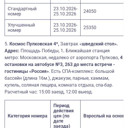
Стандартный
23.10.2026-
24050
номер
25.10.2026
Улучшенный
23.10.2026-
25350
номер
25.10.2026
5.
Космос Пулковская 4*,
Завтрак «
шведский стол».
Адрес:
Площадь Победы, 1
.
Ближайшая станция
метро: Московская, недалеко от аэропорта Пулково,
4
остановки на автобусе №3, 263 до места встречи -
гостиницы «Россия»
. Есть СПА-комплекс: большой
бассейн (длина 16м.), джакузи, парные, хаммам,
купель, соляная пещера, комната отдыха, спа-бар.
Расчетный час: 15:00 заезд, 12:00 выезд.
Период
действия
Категория номера
цен (по
Взрослый на основ
дате
заезда)