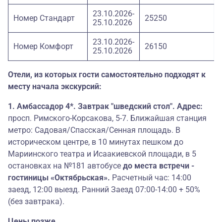
11.04.2027
23.10.2026-
Номер Стандарт
25250
25.10.2026
23.10.2026-
Номер Комфорт
26150
25.10.2026
Отели, из которых гости самостоятельно подходят к
месту начала экскурсий:
1. Амбассадор 4*. Завтрак "шведский стол". Адрес:
просп. Римского-Корсакова, 5-7. Ближайшая станция
метро: Садовая/Спасская/Сенная площадь. В
историческом центре, в 10 минутах пешком до
Мариинского театра и Исаакиевской площади, в 5
остановках на №181 автобусе
до места встречи -
гостиницы «Октябрьская».
Расчетный час: 14:00
заезд, 12:00 выезд. Ранний Заезд 07:00-14:00 + 50%
(без завтрака).
Цены позже