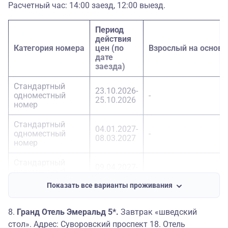
23.10.2026-
Расчетный час: 14:00 заезд, 12:00 выезд.
Номер Улучшенный
28750
25.10.2026
Период
действия
Категория номера
цен (по
Взрослый на основ
дате
заезда)
Стандартный
23.10.2026-
одноместный
-
25.10.2026
номер
Стандартный
04.01.2027-
одноместный
-
08.03.2027
номер
Стандартный
09.04.2027-
одноместный
-
11.04.2027
номер
Показать все варианты проживания
Стандартный
23.10.2026-
22550
номер
25.10.2026
8.
Гранд Отель Эмеральд 5*.
Завтрак «шведский
стол». Адрес:
Суворовский проспект 18. Отель