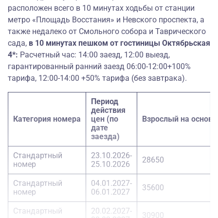
Стандартный
04.01.2027-
24600
расположен всего в 10 минутах ходьбы от станции
номер
08.03.2027
метро «Площадь Восстания» и Невского проспекта, а
Стандартный
09.04.2027-
также недалеко от Смольного собора и Таврического
25200
номер
11.04.2027
сада,
в 10 минутах пешком от гостиницы Октябрьская
4*:
Расчетный час: 14:00 заезд, 12:00 выезд,
Улучшенный
23.10.2026-
стандартный
23350
гарантированный ранний заезд 06:00-12:00+100%
25.10.2026
номер
тарифа, 12:00-14:00 +50% тарифа (без завтрака).
Улучшенный
04.01.2027-
Период
стандартный
24900
08.03.2027
действия
номер
Категория номера
цен (по
Взрослый на основ
дате
Улучшенный
09.04.2027-
заезда)
стандартный
25700
11.04.2027
номер
Стандартный
23.10.2026-
28650
номер
25.10.2026
23.10.2026-
Семейный номер
23850
25.10.2026
Стандартный
04.01.2027-
35600
номер
06.01.2027
04.01.2027-
Семейный номер
25400
08.03.2027
Стандартный
20.02.2027-
30900