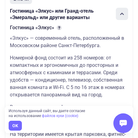
Стандартный
23.10.2026-
номер с доп.
22850
Гостиница «Элкус» или Гранд-отель
25.10.2026
местом
«Эмеральд» или другие варианты
Гостиница «Элкус»
«Элкус» — современный отель, расположенный в
Московском районе Санкт-Петербурга.
Номерной фонд состоит из 258 номеров: от
компактных и эргономичных до просторных и
атмосферных с каминами и террасами. Среди
удобств — кондиционер, телевизор, собственная
ванная комната и Wi-Fi. С 5 по 16 этаж в номерах
открывается панорамный вид на город.
В распоряжение гостей предоставляется
Используя данный сайт, вы даете согласие
электрический чайник и холодильник. Перекусить
на использование
файлов куки (cookie)
можно в ресторане отеля или лобби-баре.
OK
На территории имеется крытая парковка, фитнес-