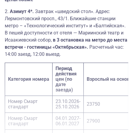
2.
Азимут 4*.
Завтрак «шведский стол». Адрес:
Лермонтовский просп., 43/1. Ближайшие станции
метро – «Технологический институт» и «Балтийская».
В пешей доступности от отеля — Мариинский театр и
Исаакиевский собор,
в 3 остановка на метро до места
встречи - гостиницы «Октябрьская».
Расчетный час:
14:00 заезд, 12:00 выезд.
Период
действия
Категория номера
цен (по
Взрослый на основ
дате
заезда)
Номер Смарт
23.10.2026-
23750
стандарт
25.10.2026
Номер Смарт
04.01.2027-
27900
стандарт
06.01.2027