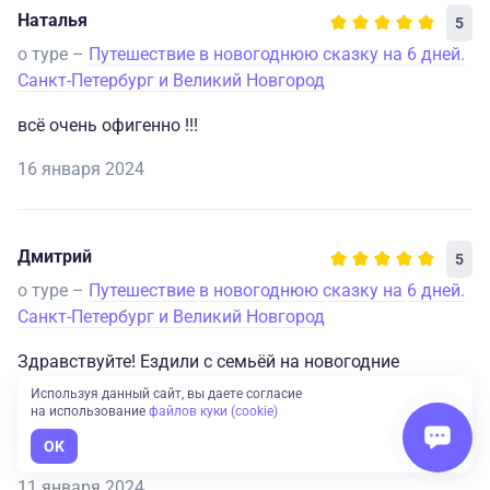
Наталья
5
о туре –
Путешествие в новогоднюю сказку на 6 дней.
Санкт-Петербург и Великий Новгород
всё очень офигенно !!!
16 января 2024
Дмитрий
5
о туре –
Путешествие в новогоднюю сказку на 6 дней.
Санкт-Петербург и Великий Новгород
Здравствуйте! Ездили с семьёй на новогодние
праздники в Питер, по программе оператора Большая
Используя данный сайт, вы даете согласие
на использование
файлов куки (cookie)
Страна. Нареканий нет, всё очень понравилось.
Спасибо Анне и Алине за помощь в выборе тура.
OK
11 января 2024