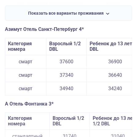
стандартный (без завтрака)
32270
стандартный
44640
43940
Показать все варианты проживания
(туркласс)
стандартный с мансардным окном
32270
(без завтрака)
стандартный
Азимут Отель Санкт-Петербург 4*
42880
42180
(туркласс)
стандартный с мансардным окном
31200
Категория
Взрослый 1/2
Ребенок до 13 лет 1
стандартный
(без завтрака)
44640
43940
номера
DBL
DBL
(туркласс)
стандартный
смарт
37600
36900
42880
42180
(туркласс)
смарт
37340
36640
стандартный
40690
39990
(туркласс)
смарт
34940
34240
стандартный
37550
36850
(туркласс)
А Отель Фонтанка 3*
стандартный
44640
43940
(туркласс) с БК
Категория
Взрослый 1/2
Ребенок до 13 лет
номера
DBL
1/2 DBL
стандартный
42880
42180
(туркласс) с БК
стандартный
31740
31040