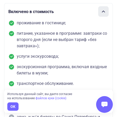
Включено в стоимость
проживание в гостинице;
питание, указанное в программе: завтраки со
второго дня (если не выбран тариф «без
завтрака»);
услуги экскурсовода;
экскурсионная программа, включая входные
билеты в музеи;
транспортное обслуживание.
Используя данный сайт, вы даете согласие
на использование
файлов куки (cookie)
Оплачивается отдельно
OK
авиа- и ж/д билеты до Санкт-Петербурга и