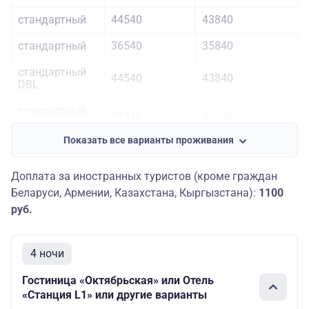
стандартный
44540
43840
стандартный
36540
35840
стандартный
44540
43840
DBL
стандартный
37340
36640
DBL
Показать все варианты проживания
стандартный
44540
43840
DBL
Доплата за иностранных туристов (кроме граждан
стандартный
Беларуси, Армении, Казахстана, Кыргызстана):
1100
36540
35840
DBL
руб.
4 ночи
Гостиница «Октябрьская» или Отель
«Станция L1» или другие варианты