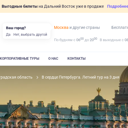
Выгодные билеты
на Дальний Восток уже в продаже
Подробне
Москва
и другие страны
Бесплат
Ваш город?
Да
Нет, выбрать другой
00
00
По будням с
06
до
20
В выходные с
0
КОРПОРАТИВНЫЕ ТУРЫ
О НАС
КОНТАКТЫ
градская область
В сердце Петербурга. Летний тур на 3 дня