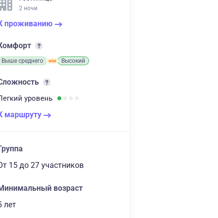
2 ночи
К проживанию
Комфорт
Выше среднего
Высокий
Сложность
Легкий
уровень
К маршруту
Группа
От 15
до 27 участников
Минимальный возраст
5 лет