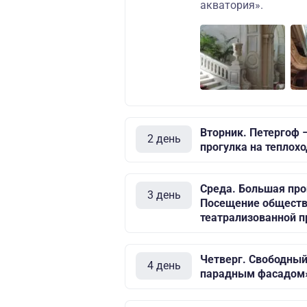
акватория».
Вторник. Петергоф 
2 день
прогулка на теплох
Среда. Большая про
3 день
Посещение обществе
театрализованной п
Четверг. Свободный
4 день
парадным фасадом