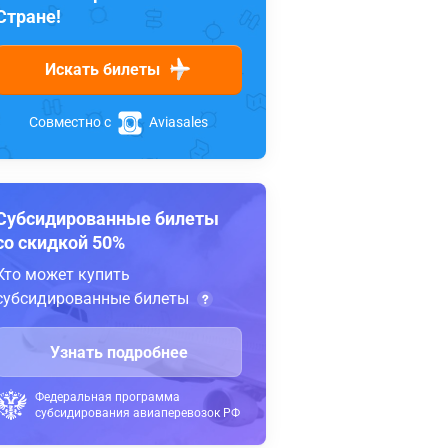
Стране!
Искать билеты
Совместно с
Aviasales
Субсидированные билеты
со скидкой 50%
Кто может купить
субсидированные билеты
Узнать подробнее
Федеральная программа
субсидирования авиаперевозок РФ