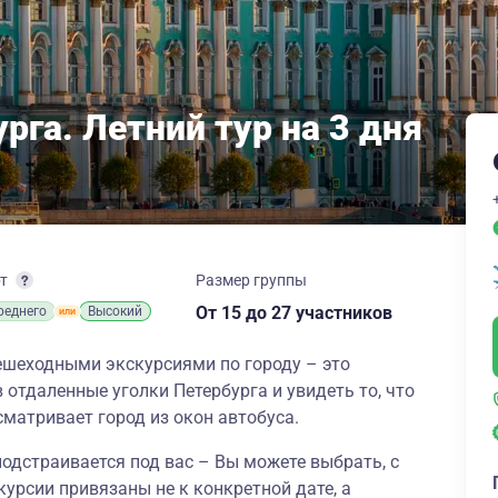
рга. Летний тур на 3 дня
рт
Размер группы
От 15
до 27 участников
реднего
Высокий
 пешеходными экскурсиями по городу – это
 отдаленные уголки Петербурга и увидеть то, что
сматривает город из окон автобуса.
одстраивается под вас – Вы можете выбрать, с
курсии привязаны не к конкретной дате, а