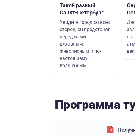
Такой разный
Ок
Санкт-Петербург
Се
Увидите город со всех
Дво
сторон, он предстанет
зал
перед вами
пог
духовным,
ат
живописным и по-
век
настоящему
волшебным
Программа т
Получи