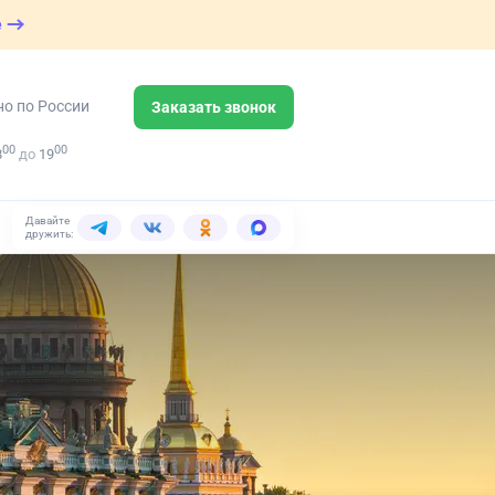
е
но по России
Заказать звонок
00
00
8
до
19
Давайте
дружить: