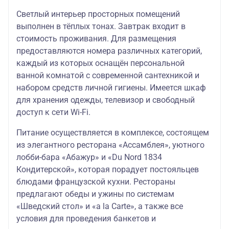
06.07.2026
21.08.
Светлый интерьер просторных помещений
01.06.2026
10.07.
выполнен в тёплых тонах. Завтрак входит в
классик
стоимость проживания. Для размещения
13.07.2026
21.08.
предоставляются номера различных категорий,
01.06.2026
10.07.
каждый из которых оснащён персональной
классик DBL
Русь****
ванной комнатой с современной сантехникой и
13.07.2026
21.08.
набором средств личной гигиены. Имеется шкаф
для хранения одежды, телевизор и свободный
джуниор
01.06.2026
10.07.
сюит/
доступ к сети Wi-Fi.
джуниор
13.07.2026
21.08.
сюит DBL
Питание осуществляется в комплексе, состоящем
из элегантного ресторана «Ассамблея», уютного
лобби-бара «Абажур» и «Du Nord 1834
Кондитерской», которая порадует постояльцев
блюдами французской кухни. Рестораны
предлагают обеды и ужины по системам
«Шведский стол» и «a la Carte», а также все
условия для проведения банкетов и