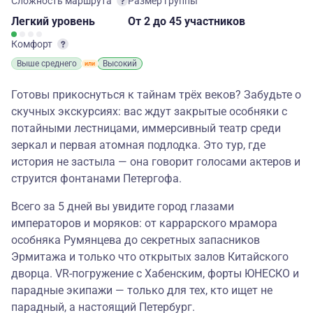
Сложность маршрута
Размер группы
Легкий
уровень
От 2
до 45 участников
Комфорт
Выше среднего
Высокий
Готовы прикоснуться к тайнам трёх веков? Забудьте о
скучных экскурсиях: вас ждут закрытые особняки с
потайными лестницами, иммерсивный театр среди
зеркал и первая атомная подлодка. Это тур, где
история не застыла — она говорит голосами актеров и
струится фонтанами Петергофа.
Всего за 5 дней вы увидите город глазами
императоров и моряков: от каррарского мрамора
особняка Румянцева до секретных запасников
Эрмитажа и только что открытых залов Китайского
дворца. VR-погружение с Хабенским, форты ЮНЕСКО и
парадные экипажи — только для тех, кто ищет не
парадный, а настоящий Петербург.