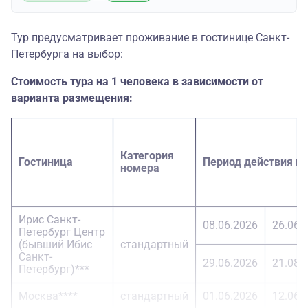
Тур предусматривает проживание в гостинице Санкт-
Петербурга на выбор:
Стоимость тура на 1 человека в зависимости от
варианта размещения:
Категория
Гостиница
Период действия ц
номера
Ирис Санкт-
08.06.2026
26.06.
Петербург Центр
(бывший Ибис
стандартный
Санкт-
29.06.2026
21.08.
Петербург)***
Москва****
стандартный
01.06.2026
12.06.