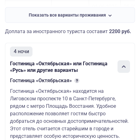
01.06.2026
05.06.
стандартный
Показать все варианты проживания
08.06.2026
12.06.
(туркласс)/
стандартный
(туркласс) с
15.06.2026
03.07.
Доплата за иностранного туриста составит
2200 руб.
БК
06.07.2026
21.08.
4 ночи
01.06.2026
05.06.
Гостиница «Октябрьская» или Гостиница
08.06.2026
12.06.
комфорт/
«Русь» или другие варианты
Октябрьская****
комфорт с
БК
15.06.2026
03.07.
Гостиница «Октябрьская»
Гостиница «Октябрьская» находится на
06.07.2026
21.08.
Лиговском проспекте 10 в Санкт-Петербурге,
01.06.2026
05.06.
рядом с метро Площадь Восстания. Удобное
расположение позволяет гостям быстро
джуниор
08.06.2026
12.06.
сьют/
добраться до основных достопримечательностей.
джуниор
Этот отель считается старейшим в городе и
15.06.2026
03.07.
сьют с БК
представляет особую историческую ценность.