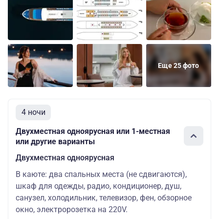
Шлюпочная
65200 ру
одноярусная
мест: 2
Делюкс
Основных
Шлюпочная
74600 ру
двухместный
мест: 2
Еще 25 фото
4 ночи
Двухместная одноярусная или 1-местная
или другие варианты
Двухместная одноярусная
В каюте: два спальных места (не сдвигаются),
шкаф для одежды, радио, кондиционер, душ,
санузел, холодильник, телевизор, фен, обзорное
окно, электророзетка на 220V.