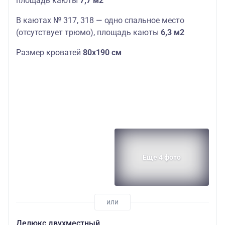
площадь
кают
ы
7,7 м2
В кают
ах № 317, 318 — одно спальное место
(отсутствует трюмо),
площадь
кают
ы
6,3 м2
Размер кроватей
80х190 см
Еще 4 фото
Делюкс двухместный