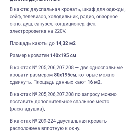
В каюте: двуспальная кровать, шкаф для одежды,
сейф, телевизор, холодильник, радио, обзорное
окно, душ, санузел, кондиционер, фен,
электророзетка на 220V.
П
лощадь
каюты
до
14,32 м2
Размер кроватей
140х195 см
В каютах № 205,206,207,208 — две односпальные
кровати размером
80х195см
, которые можно
сдвинуть. П
лощадь
данных
кают
16 м2.
В каютах № 205,206,207,208 по запросу можно
поставить дополнительное спальное место
(раскладушка),
В каютах № 209-224 двуспальная кровать
расположена вплотную к окну.