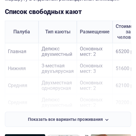
Список свободных кают
Стоимос
Палуба
Тип каюты
Размещение
за
челове
Делюкс
Основных
Главная
65200 ру
двухместный
мест: 2
3-местная
Основных
Нижняя
51600 ру
двухъярусная
мест: 3
Двухместная
Основных
Средняя
62100 ру
одноярусная
мест: 2
Делюкс
Основных
Средняя
70200 ру
двухместный
мест: 2
Люкс
Основных
105600
Средняя
Показать все варианты проживания
трехместный
мест: 3
руб.
Двухместная
Основных