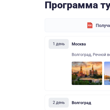
Программа т
Получи
1 день
Москва
Волгоград, Речной в
2 день
Волгоград