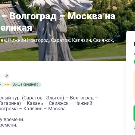
 – Волгоград – Москва на
Великая
ква
Нижний Новгород
Саратов
Калязин
Свияжск
рт
й
Выше среднего
ный тур: (Саратов - Эльтон) – Волгоград –
Гагарина) – Казань – Свияжск – Нижний
Кострома – Калязин – Москва
у времени.
ремени.