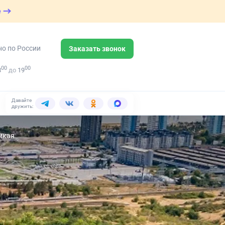
е
но по России
Заказать звонок
00
00
8
до
19
Давайте
дружить:
ликая