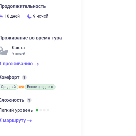
Продолжительность
10 дней
9 ночей
Проживание во время тура
Каюта
9 ночей
К проживанию
Комфорт
Средний
Выше среднего
Сложность
Легкий
уровень
К маршруту