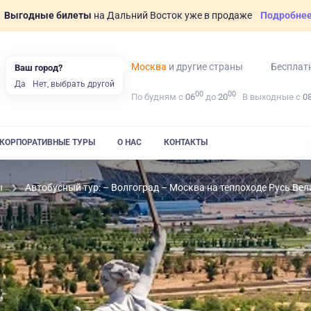
Выгодные билеты
на Дальний Восток уже в продаже
Подробне
Москва
и другие страны
Бесплат
Ваш город?
Да
Нет, выбрать другой
00
00
По будням с
06
до
20
В выходные с
0
КОРПОРАТИВНЫЕ ТУРЫ
О НАС
КОНТАКТЫ
ы
Автобусный тур: – Волгоград – Москва на теплоходе Русь Ве