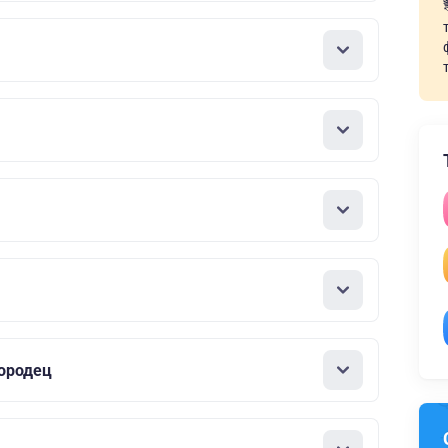
ородец