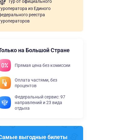
Тур от официального
туроператора из Единого
федерального реестра
туроператоров
Только на Большой Стране
Прямая цена без комиссии
Оплата частями, без
процентов
Федеральный сервис: 97
направлений и 23 вида
отдыха
Самые выгодные билеты