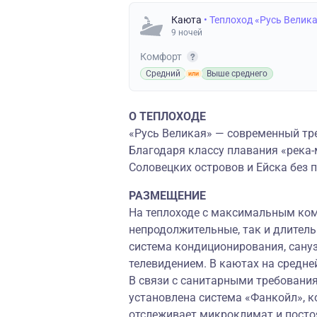
Каюта
• Теплоход «Русь Велик
9 ночей
Комфорт
Средний
Выше среднего
О ТЕПЛОХОДЕ
«Русь Великая» — современный тре
Благодаря классу плавания «река-
Соловецких островов и Ейска без 
РАЗМЕЩЕНИЕ
На теплоходе с максимальным ко
непродолжительные, так и длител
система кондиционирования, сануз
телевидением. В каютах на средне
В связи с санитарными требования
установлена система «Фанкойл», к
отслеживает микроклимат и посто