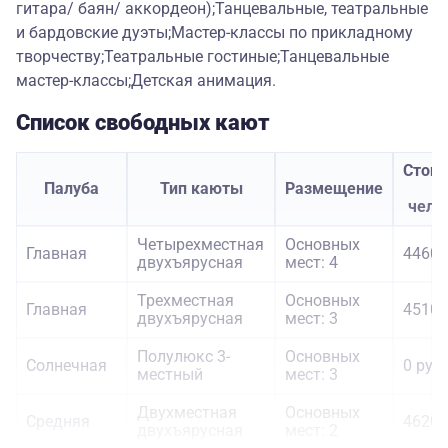
гитара/ баян/ аккордеон);Танцевальные, театральные
и бардовские дуэты;Мастер-классы по прикладному
творчеству;Театральные гостиные;Танцевальные
мастер-классы;Детская анимация.
Список свободных кают
Стои
Палуба
Тип каюты
Размещение
з
чело
Четырехместная
Основных
Главная
44600
двухъярусная
мест: 4
Трехместная
Основных
Главная
45100
двухъярусная
мест: 3
Полулюкс 3-
Основных
Солнечная
0 руб.
местный
мест: 3
Двухместная
Основных
Средняя
46200
двухъярусная
мест: 2