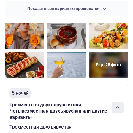
Двухместная
Основных
Средняя
54000
Показать все варианты проживания
одноярусная
мест: 2
Двухместная
Основных
Шлюпочная
47200
двухъярусная
мест: 2
Двухместная
Основных
Шлюпочная
55100
одноярусная
мест: 2
Основных
Шлюпочная
Одноместная
68200
мест: 1
Еще 25 фото
Люкс
Основных
10490
Шлюпочная
четырехместный
мест: 4
руб.
5 ночей
Трехместная двухъярусная или
Четырехместная двухъярусная или другие
варианты
Трехместная двухъярусная