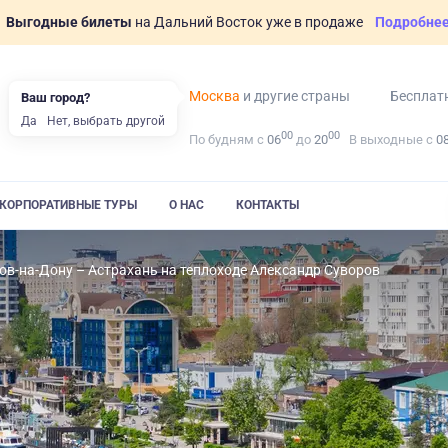
Выгодные билеты
на Дальний Восток уже в продаже
Подробне
Москва
и другие страны
Бесплат
Ваш город?
Да
Нет, выбрать другой
00
00
По будням с
06
до
20
В выходные с
0
КОРПОРАТИВНЫЕ ТУРЫ
О НАС
КОНТАКТЫ
ов-на-Дону – Астрахань на теплоходе Александр Суворов