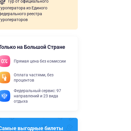
Тур от официального
туроператора из Единого
федерального реестра
туроператоров
Только на Большой Стране
Прямая цена без комиссии
Оплата частями, без
процентов
Федеральный сервис: 97
направлений и 23 вида
отдыха
Самые выгодные билеты