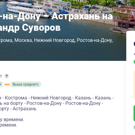
-на-Дону – Астрахань на
андр Суворов
трома
Москва
Нижний Новгород
Ростов-на-Дону
рт
й
Выше среднего
 Кострома - Нижний Новгород - Казань - Казань -
 на борту - Ростов-на-Дону - Ростов-на-Дону -
орту - Астрахань
у времени.
ремени.