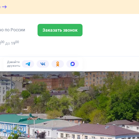
е
но по России
Заказать звонок
00
00
8
до
19
Давайте
дружить: