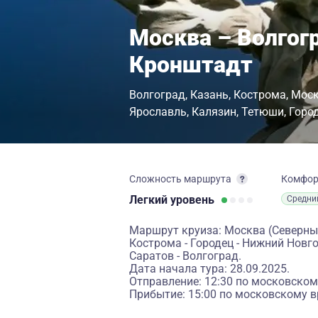
Москва – Волгог
Кронштадт
Волгоград
Казань
Кострома
Мос
Ярославль
Калязин
Тетюши
Горо
Сложность маршрута
Комфо
Легкий
уровень
Средни
Маршрут круиза: Москва (Северный
Кострома - Городец - Нижний Новго
Саратов - Волгоград.
Дата начала тура: 28.09.2025.
Отправление: 12:30 по московском
Прибытие: 15:00 по московскому в