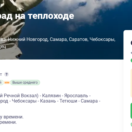
рад на теплоходе
ква
Нижний Новгород
Самара
Саратов
Чебоксары
дец
рт
й
Выше среднего
 Речной Вокзал) - Калязин - Ярославль -
род - Чебоксары - Казань - Тетюши - Самара -
у времени.
ремени.