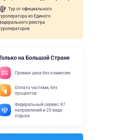
Тур от официального
туроператора из Единого
федерального реестра
туроператоров
Только на Большой Стране
Прямая цена без комиссии
Оплата частями, без
процентов
Федеральный сервис: 97
направлений и 23 вида
отдыха