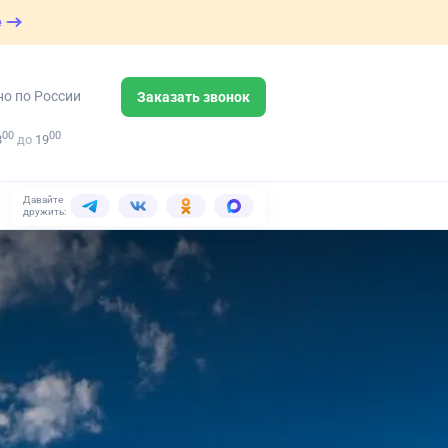
е
но по России
Заказать звонок
00
00
8
до
19
Давайте
дружить: