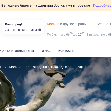
Выгодные билеты
на Дальний Восток уже в продаже
Подробне
Москва
и другие страны
Бесплат
Ваш город?
Да
Нет, выбрать другой
00
00
По будням с
06
до
20
В выходные с
0
КОРПОРАТИВНЫЕ ТУРЫ
О НАС
КОНТАКТЫ
ы
Москва – Волгоград на теплоходе Кронштадт