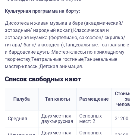
Культурная программа на борту:
Дискотека и живая музыка в баре (академический/
эстрадный/ народный вокал);Классическая и
эстрадная музыка (фортепиано, саксофон/ скрипка/
гитара/ баян/ аккордеон);Танцевальные, театральные
и бардовские дуэты;Мастер-классы по прикладному
творчеству;Театральные гостиные;Танцевальные
мастер-классы;Детская анимация.
Список свободных кают
Стоимос
Палуба
Тип каюты
Размещение
за
челове
Двухместная
Основных
Средняя
31200 ру
двухъярусная
мест: 2
Двухместная
Основных