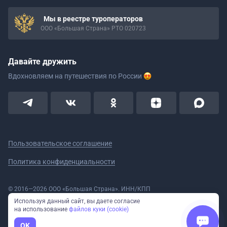
Мы в реестре туроператоров
ООО «Большая Страна» РТО 020723
Давайте дружить
Вдохновляем на путешествия
по России
Пользовательское соглашение
Политика конфиденциальности
© 2016—2026 ООО «Большая Страна». ИНН/КПП
5908078160/590801001 ОГРН 1185958020533
Используя данный сайт, вы даете согласие
Номер в реестре Роскомнадзора № 59-18-006319 (Приказ № 321 от
на использование
файлов куки (cookie)
11.10.2018)
Полное или частичное копирование изображений и текстов возможно
OK