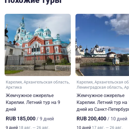
Похожие туры
Карелия
Архангельская область
Карелия
Архангельская об
Арктика
Ленинградская область
Ар
Жемчужное ожерелье
Жемчужное ожерелье
Карелии. Летний тур на 9
Карелии. Летний тур на
дней
дней из Санкт-Петербур
RUB 185,000
RUB 200,400
/ 9 дней
/ 10 дней
9 дней
18 авг. — 26 авг.
10 дней
17 авг. — 26 авг.