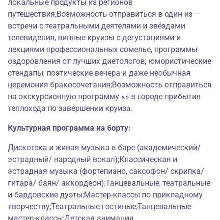
локальные продукты из регионов
путешествия;Возможность отправиться в один из —
встречи с театральными деятелями и звёздами
телевидения, винные круизы с дегустациями и
лекциями профессиональных сомелье, программы
оздоровления от лучших диетологов, юмористические
стендапы, поэтические вечера и даже необычная
церемония бракосочетания;Возможность отправиться
на экскурсионную программу «» в городе прибытия
теплохода по завершении круиза.
Культурная программа на борту:
Дискотека и живая музыка в баре (академический/
эстрадный/ народный вокал);Классическая и
эстрадная музыка (фортепиано, саксофон/ скрипка/
гитара/ баян/ аккордеон);Танцевальные, театральные
и бардовские дуэты;Мастер-классы по прикладному
творчеству;Театральные гостиные;Танцевальные
мастер-классы;Детская анимация.