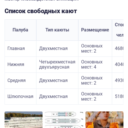
Список свободных кают
Стоим
Палуба
Тип каюты
Размещение
з
чело
Основных
Главная
Двухместная
46800
мест: 2
Четырехместная
Основных
Нижняя
40400
двухъярусная
мест: 4
Основных
Средняя
Двухместная
49300
мест: 2
Основных
Шлюпочная
Двухместная
51800
мест: 2