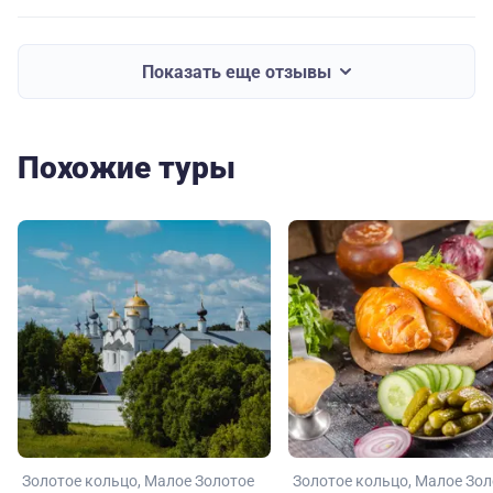
Показать еще отзывы
Похожие туры
Золотое кольцо
Малое Золотое
Золотое кольцо
Малое Зол