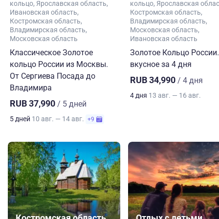
кольцо
Ярославская область
кольцо
Ярославская обла
Ивановская область
Костромская область
Костромская область
Владимирская область
Владимирская область
Московская область
Московская область
Ивановская область
Классическое Золотое
Золотое Кольцо России.
кольцо России из Москвы.
вкусное за 4 дня
От Сергиева Посада до
RUB 34,990
/ 4 дня
Владимира
4 дня
13 авг. — 16 авг.
RUB 37,990
/ 5 дней
5 дней
10 авг. — 14 авг.
+9
Костромская область
Отдых с детьми