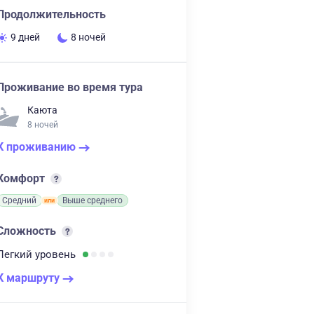
Продолжительность
9 дней
8 ночей
Проживание во время тура
Каюта
8 ночей
К проживанию
Комфорт
Средний
Выше среднего
Сложность
Легкий
уровень
К маршруту