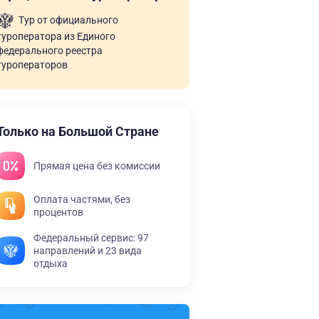
Тур от официального
туроператора из Единого
федерального реестра
туроператоров
Только на Большой Стране
Прямая цена без комиссии
Оплата частями, без
процентов
Федеральный сервис: 97
направлений и 23 вида
отдыха