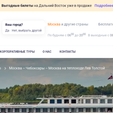
Выгодные билеты
на Дальний Восток уже в продаже
Подробне
Москва
и другие страны
Бесплат
Ваш город?
Да
Нет, выбрать другой
00
00
По будням с
06
до
20
В выходные с
0
КОРПОРАТИВНЫЕ ТУРЫ
О НАС
КОНТАКТЫ
ы
Москва – Чебоксары – Москва на теплоходе Лев Толстой