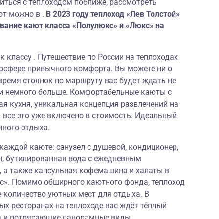
миться с теплоходом поближе, рассмотреть
ют можно в .
В 2023 году теплоход «Лев Толстой»
вание кают класса «Полулюкс» и «Люкс» на
к классу . Путешествие по России на теплоходах
мосфере привычного комфорта. Вы можете ни о
 время стоянок по маршруту вас будет ждать не
о и немного больше. Комфортабельные каюты с
я кухня, уникальная концепция развлечений на
 все это уже включено в стоимость. Идеальный
нного отдыха.
аждой каюте: санузел с душевой, кондиционер,
ен, бутилированная вода с ежедневным
, а также капсульная кофемашина и халаты в
с». Помимо обширного каютного фонда, теплоход
 количество уютных мест для отдыха. В
ых ресторанах на теплоходе вас ждёт тёплый
а и потрясающие панорамные виды.