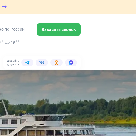
е
но по России
Заказать звонок
00
00
8
до
19
Давайте
дружить: