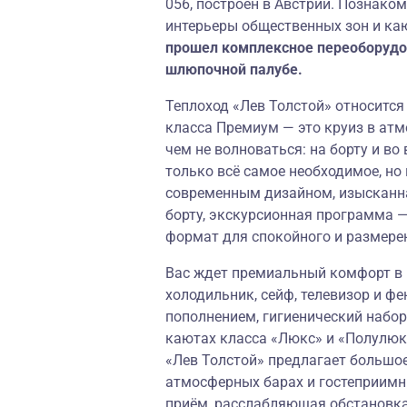
056, построен в Австрии. Познако
интерьеры общественных зон и ка
прошел комплексное переоборудо
шлюпочной палубе.
Теплоход «Лев Толстой» относится 
класса Премиум — это круиз в ат
чем не волноваться: на борту и во
только всё самое необходимое, н
современным дизайном, изысканна
борту, экскурсионная программа —
формат для спокойного и размере
Вас ждет премиальный комфорт в к
холодильник, сейф, телевизор и ф
пополнением, гигиенический набор
каютах класса «Люкс» и «Полулюк
«Лев Толстой» предлагает большое
атмосферных барах и гостеприимн
приём, расслабляющая обстановк