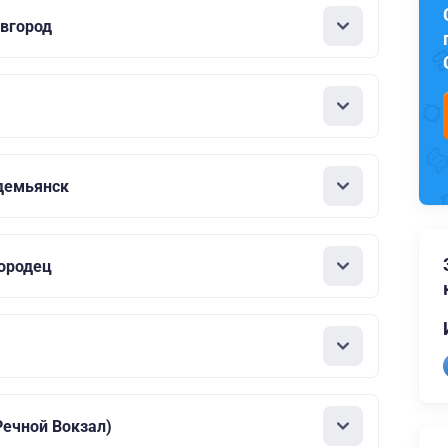
вгород
демьянск
ородец
ечной Вокзал)