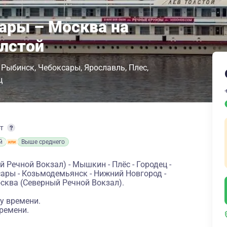
ары – Москва на
олстой
Рыбинск
Чебоксары
Ярославль
Плес
ц
рт
й
Выше среднего
Речной Вокзал) - Мышкин - Плёс - Городец -
сары - Козьмодемьянск - Нижний Новгород -
осква (Северный Речной Вокзал).
у времени.
ремени.