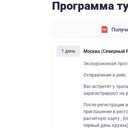
Программа т
Получи
1 день
Москва (Северный Р
Экскурсионная прог
Отправление в рейс.
Вас встретят у трап
зарегистрируют на р
После регистрации 
приглашение в ресто
расчётную карту , б
первый день круиза)