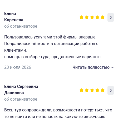
Елена
5
Коренева
об организаторе
Пользовались услугами этой фирмы впервые.
Понравилось чёткость в организации работы с
клиентами,
помощь в выборе тура, предложенные варианты
проживания и сопутствующий сервис , способы и
23 июля 2026
Читать полностью
порядок оплаты тура.
Менеджеры детально ответили на каждый
интересующий нас вопрос.
Елена Сергеевна
Также приятно удивили своей профессиональной
5
Данилова
подготовкой экскурсоводы. Экскурсии проходили
об организаторе
интересно, познавательно и организовано.
Всем спасибо.
Весь тур сопровождали, возможности потеряться, что-
то не найти или не попасть на какую-то экскурсию