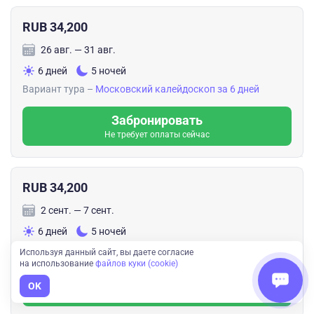
RUB 34,200
26 авг. — 31 авг.
6 дней
5 ночей
Вариант тура –
Московский калейдоскоп за 6 дней
Забронировать
Не требует оплаты сейчас
RUB 34,200
2 сент. — 7 сент.
6 дней
5 ночей
Вариант тура –
Московский калейдоскоп за 6 дней
Используя данный сайт, вы даете согласие
на использование
файлов куки (cookie)
Забронировать
OK
Не требует оплаты сейчас