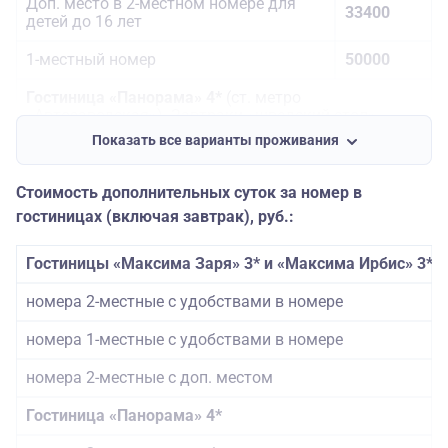
Доп. место в 2-местном номере для
33400
детей до 16 лет
1-местный номер
50000
Гостиница «Панорама» 4*
(ст. метро
«Автозаводская»). Завтраки «шведский стол»
Показать все варианты проживания
2-местные номера с удобствами
38400
2-местные номера с удобствами (дети
Стоимость дополнительных суток за номер в
37500
до 16 лет)
гостиницах (включая завтрак), руб.:
1-местные номера с удобствами
61100
Гостиницы «Максима Заря» 3* и «Максима Ирбис» 3*
Гостиница «Космос» 3*
(ст. метро «ВДНХ»).
номера 2-местные с удобствами в номере
Завтраки «шведский стол»
номера 1-местные с удобствами в номере
2-местный номер
38300
номера 2-местные с доп. местом
2-местный номер для детей до 16 лет
37400
Гостиница «Панорама» 4*
Доп. место в 2-местном номере
38300