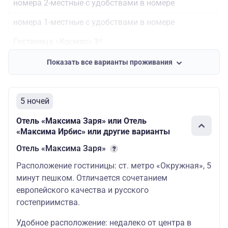
номера 2-местные с удобствами в номере
Доп. место в 2-местном номере для
37400
детей до 16 лет
номера 1-местные с удобствами в номере
1-местный номер
50400
Гостиница «Космос» 3*
номера 2-местные с удобствами в номере
Показать все варианты проживания
номера 1-местные с удобствами в номере
номера 2-местные с доп. местом
5 ночей
Отель «Максима Заря» или Отель
«Максима Ирбис» или другие варианты
Отель «Максима Заря»
Расположение гостиницы: ст. метро «Окружная», 5
минут пешком. Отличается сочетанием
европейского качества и русского
гостеприимства.
Удобное расположение: недалеко от центра в