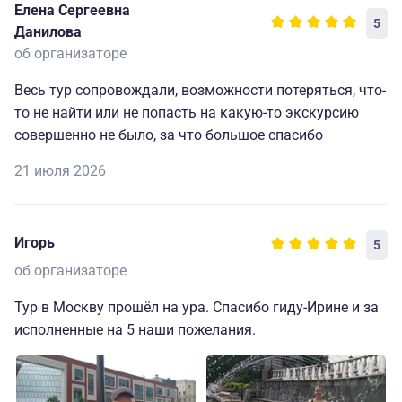
Елена Сергеевна
Также приятно удивили своей профессиональной
5
Данилова
подготовкой экскурсоводы. Экскурсии проходили
об организаторе
интересно, познавательно и организовано.
Всем спасибо.
Весь тур сопровождали, возможности потеряться, что-
то не найти или не попасть на какую-то экскурсию
совершенно не было, за что большое спасибо
21 июля 2026
Игорь
5
об организаторе
Тур в Москву прошёл на ура. Спасибо гиду-Ирине и за
исполненные на 5 наши пожелания.