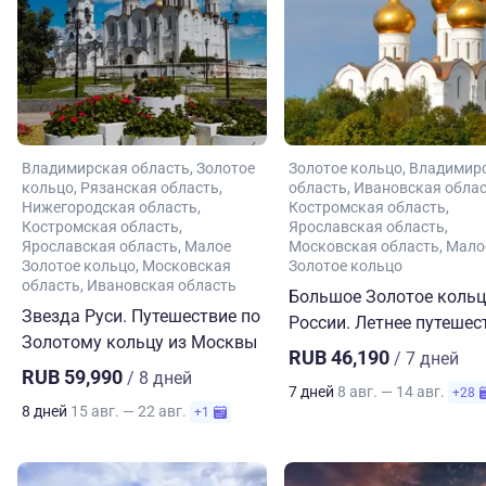
Владимирская область
Золотое
Золотое кольцо
Владимир
кольцо
Рязанская область
область
Ивановская обла
Нижегородская область
Костромская область
Костромская область
Ярославская область
Ярославская область
Малое
Московская область
Мало
Золотое кольцо
Московская
Золотое кольцо
область
Ивановская область
Большое Золотое коль
Звезда Руси. Путешествие по
России. Летнее путешес
Золотому кольцу из Москвы
RUB 46,190
/ 7 дней
RUB 59,990
/ 8 дней
7 дней
8 авг. — 14 авг.
+28
8 дней
15 авг. — 22 авг.
+1