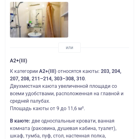
А2+(III)
К категории
А2+(III)
относятся каюты:
203, 204,
207, 208, 211–214, 303–308, 310
.
Двухместная каюта увеличенной площади со
всеми удобствами, расположенная на главной и
средней палубах.
Площадь каюты от 9 до 11,6 м².
В каюте:
две односпальные кровати, ванная
комната (раковина, душевая кабина, туалет),
шкаф, тумба, пуф, стол, настенная полка,