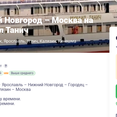
 Новгород – Москва на
л Танич
к
Ярославль
Углич
Калязин
Кинешма
рт
й
Выше среднего
– Ярославль – Нижний Новгород – Городец –
лязин – Москва
у времени.
ремени.