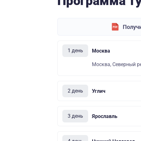
Программа т
Получи
1 день
Москва
Москва, Северный ре
2 день
Углич
3 день
Ярославль