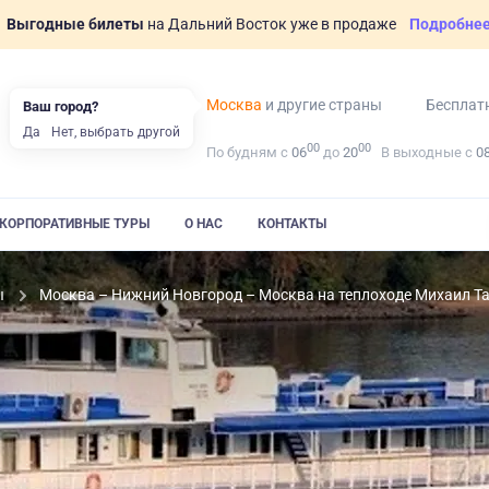
Выгодные билеты
на Дальний Восток уже в продаже
Подробне
Москва
и другие страны
Бесплат
Ваш город?
Да
Нет, выбрать другой
00
00
По будням с
06
до
20
В выходные с
0
КОРПОРАТИВНЫЕ ТУРЫ
О НАС
КОНТАКТЫ
ы
Москва – Нижний Новгород – Москва на теплоходе Михаил Т