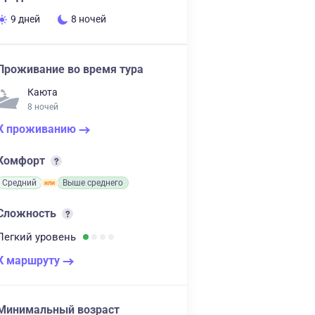
9 дней
8 ночей
Проживание во время тура
Каюта
8 ночей
К проживанию
Комфорт
Средний
Выше среднего
Сложность
Легкий
уровень
К маршруту
Минимальный возраст