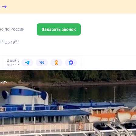
е
но по России
Заказать звонок
00
00
8
до
19
Давайте
дружить:
анич