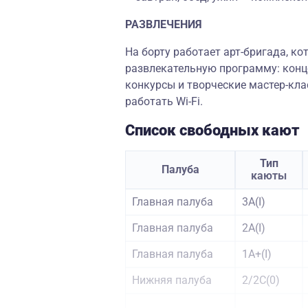
РАЗВЛЕЧЕНИЯ
На борту работает арт-бригада, к
развлекательную программу: конц
конкурсы и творческие мастер-кла
работать Wi-Fi.
Список свободных кают
Тип
Палуба
каюты
Главная палуба
3А(I)
Главная палуба
2А(I)
Главная палуба
1А+(I)
Нижняя палуба
2/2С(0)