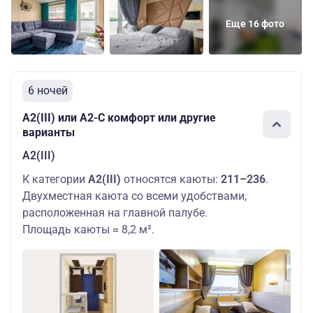
Еще 16 фото
6 ночей
А2(III) или А2-С комфорт или другие
варианты
А2(III)
К категории
А2(III)
относятся каюты:
211–236
.
Двухместная каюта со всеми удобствами,
расположенная на главной палубе.
Площадь каюты ≈ 8,2 м².