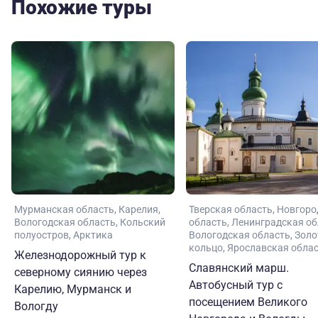
Похожие туры
Мурманская область
Карелия
Тверская область
Новгоро
Вологодская область
Кольский
область
Ленинградская об
полуостров
Арктика
Вологодская область
Золо
кольцо
Ярославская обла
Железнодорожный тур к
Славянский марш.
северному сиянию через
Автобусный тур с
Карелию, Мурманск и
посещением Великого
Вологду