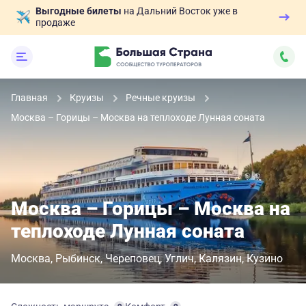
Выгодные билеты
на Дальний Восток уже в
продаже
Главная
Круизы
Речные круизы
Москва – Горицы – Москва на теплоходе Лунная соната
Москва – Горицы – Москва на
теплоходе Лунная соната
Москва
Рыбинск
Череповец
Углич
Калязин
Кузино