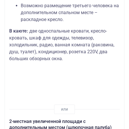
палуба)
Возможно размещение третьего человека на
2-местная
дополнительном спальном месте –
увеличенной
раскладное кресло.
Основных мест:
площади с
Шлюпочная
2
дополнительным
4
палуба
Дополнительных
В каюте:
две односпальные кровати, кресло-
местом
мест: 1
кровать, шкаф для одежды, телевизор,
(шлюпочная
палуба)
холодильник, радио, ванная комната (раковина,
душ, туалет), кондиционер, розетка 220V, два
Шлюпочная
Повышенной
Основных мест:
4
больших обзорных окна.
палуба
комфортности
2
2-местная увеличенной площади с
дополнительным местом (шлюпочная палуба)