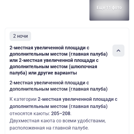
Еще 11 фото
Средняя
2-местная
Основных мест:
3
палуба
(средняя палуба)
2
2-местная
Средняя
увеличенной
Основных мест:
3
палуба
площади
2
2 ночи
(средняя палуба)
2-местная увеличенной площади с
Средняя
3-местная
Основных мест:
дополнительным местом (главная палуба)
3
палуба
(средняя палуба)
3
или 2-местная увеличенной площади с
дополнительным местом (шлюпочная
2-местная
палуба) или другие варианты
увеличенной
Основных мест:
Средняя
площади с
2
2-местная увеличенной площади с
3
палуба
дополнительным
Дополнительных
дополнительным местом (главная палуба)
местом (средняя
мест: 1
палуба)
К категории
2-местная увеличенной площади с
дополнительным местом (главная палуба)
Средняя
1-местная
Основных мест:
4
палуба
(средняя палуба)
1
относятся каюты:
205–208
.
Двухместная каюта со всеми удобствами,
2-местная
Шлюпочная
Основных мест:
расположенная на главной палубе.
(шлюпочная
3
палуба
2