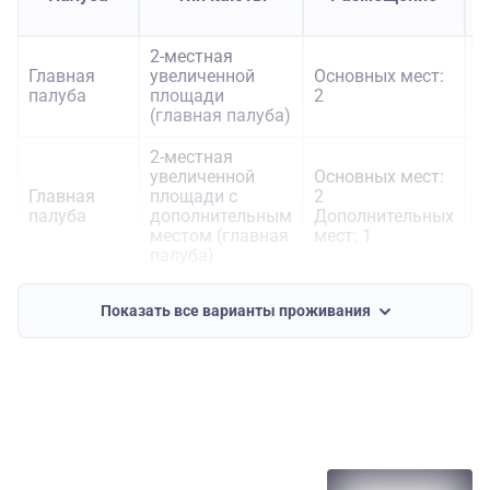
2-местная
Главная
увеличенной
Основных мест:
3
палуба
площади
2
(главная палуба)
2-местная
увеличенной
Основных мест:
Главная
площади с
2
3
палуба
дополнительным
Дополнительных
местом (главная
мест: 1
палуба)
Главная
1-местная
Основных мест:
3
Показать все варианты проживания
палуба
(главная палуба)
1
Нижняя
2-местная
Основных мест:
2
палуба
(нижняя палуба)
2
Основных мест:
Солнечная
2
Солнечный Люкс
5
палуба
Дополнительных
мест: 1