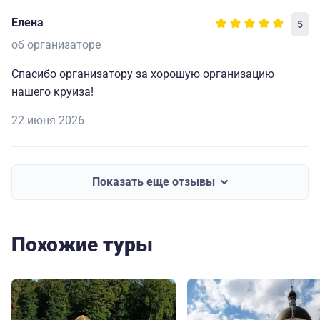
и запоминающимся. Огромная благодарность
Елена
5
капитану и всему составу за прекрасно
организованный отдых.🥰
об организаторе
Спасибо организатору за хорошую организацию
нашего круиза!
22 июня 2026
Показать еще отзывы
Похожие туры