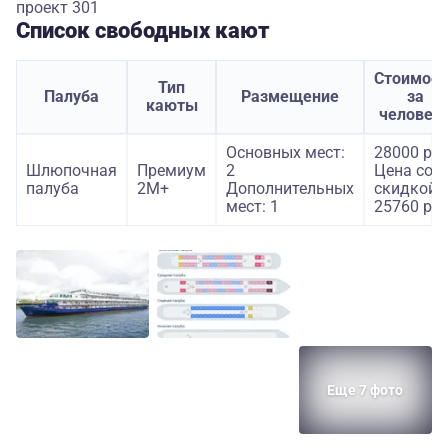
проект 301
Список свободных кают
Стоимост
Тип
Палуба
Размещение
за
каюты
человек
Основных мест:
28000 руб
Шлюпочная
Премиум
2
Цена со
палуба
2М+
Дополнительных
скидкой:
мест: 1
25760 руб
Еще 7 фото