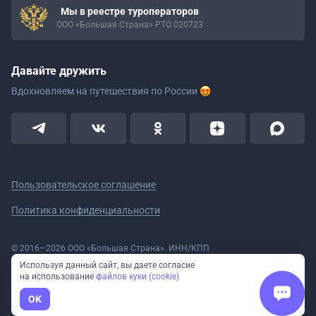
Мы в реестре туроператоров
ООО «Большая Страна» РТО 020723
Давайте дружить
Вдохновляем на путешествия
по России
Пользовательское соглашение
Политика конфиденциальности
© 2016—2026 ООО «Большая Страна». ИНН/КПП
5908078160/590801001 ОГРН 1185958020533
Используя данный сайт, вы даете согласие
Номер в реестре Роскомнадзора № 59-18-006319 (Приказ № 321 от
на использование
файлов куки (cookie)
11.10.2018)
Полное или частичное копирование изображений и текстов возможно
OK
только с указанием активной ссылки на сайт Большая Страна.