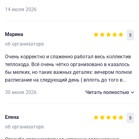
14 июля 2026
Марина
5
об организаторе
Очень корректно и слаженно работал весь коллектив
теплохода. Всё очень чётко организовано в казалось
бы мелких, но таких важных деталях: вечером полное
расписание на следующий день ( вплоть до того в
какой автобус садиться на экскурсию), всегда
30 июня 2026
Читать полностью
работающие наушники для экскурсий и т. д. Мелочи,
которые делают путешествие комфортным, приятным
и запоминающимся. Огромная благодарность
Елена
5
капитану и всему составу за прекрасно
организованный отдых.🥰
об организаторе