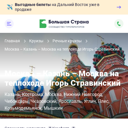
Выгодные билеты
на Дальний Восток уже в
продаже
Главная
Круизы
Речные круизы
Москва – Казань – Москва на теплоходе Игорь Стравинский
Москва – Казань – Москва на
теплоходе Игорь Стравинский
Казань
Кострома
Москва
Нижний Новгород
Чебоксары
Чкаловский
Ярославль
Углич
Плес
Козьмодемьянск
Мышкин