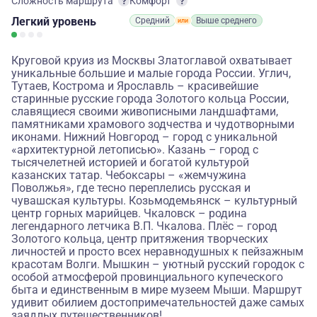
Сложность маршрута
Комфорт
Легкий
уровень
Средний
Выше среднего
Круговой круиз из Москвы Златоглавой охватывает
уникальные большие и малые города России. Углич,
Тутаев, Кострома и Ярославль – красивейшие
старинные русские города Золотого кольца России,
славящиеся своими живописными ландшафтами,
памятниками храмового зодчества и чудотворными
иконами. Нижний Новгород – город с уникальной
«архитектурной летописью». Казань – город с
тысячелетней историей и богатой культурой
казанских татар. Чебоксары – «жемчужина
Поволжья», где тесно переплелись русская и
чувашская культуры. Козьмодемьянск – культурный
центр горных марийцев. Чкаловск – родина
легендарного летчика В.П. Чкалова. Плёс – город
Золотого кольца, центр притяжения творческих
личностей и просто всех неравнодушных к пейзажным
красотам Волги. Мышкин – уютный русский городок с
особой атмосферой провинциального купеческого
быта и единственным в мире музеем Мыши. Маршрут
удивит обилием достопримечательностей даже самых
заядлых путешественников!