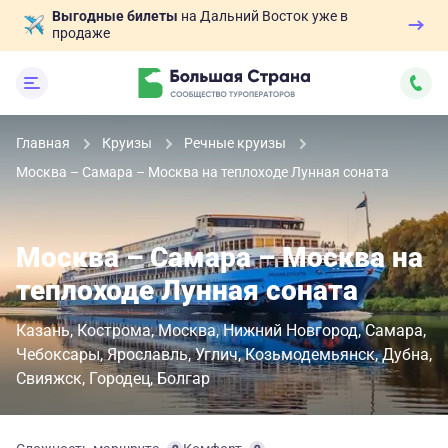
Выгодные билеты
на Дальний Восток уже в
продаже
Главная
Круизы
Речные круизы
Москва – Самара – Москва на теплоходе Лунная соната
Москва – Самара – Москва на
теплоходе Лунная соната
Казань
Кострома
Москва
Нижний Новгород
Самара
Чебоксары
Ярославль
Углич
Козьмодемьянск
Дубна
Свияжск
Городец
Болгар