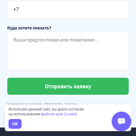
Куда хотите поехать?
Отправить заявку
Нажимая на кнопку «Отправить заявку»,
Используя данный сайт, вы даете согласие
вы соглашаетесь с
политикой конфиденциальности
и
на использование
файлов куки (cookie)
пользовательским соглашением
OK