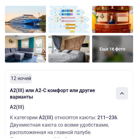
Еще 16 фото
12 ночей
А2(III) или А2-С комфорт или другие
варианты
А2(III)
К категории
А2(III)
относятся каюты:
211–236
.
Двухместная каюта со всеми удобствами,
расположенная на главной палубе.