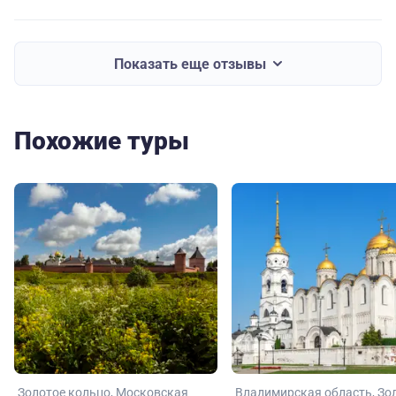
Показать еще отзывы
Похожие туры
Золотое кольцо
Московская
Владимирская область
Зо