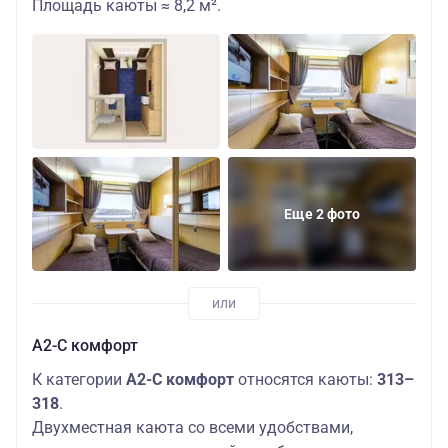
Площадь каюты ≈ 8,2 м².
Еще 2 фото
А2-С комфорт
К категории
А2-С комфорт
относятся каюты:
313–
318
.
Двухместная каюта со всеми удобствами,