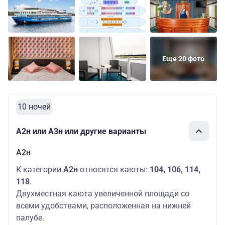
Еще 20 фото
10 ночей
А2н или А3н или другие варианты
А2н
К категории
А2н
относятся каюты:
104, 106, 114,
118
.
Двухместная каюта увеличенной площади со
всеми удобствами, расположенная на нижней
палубе.