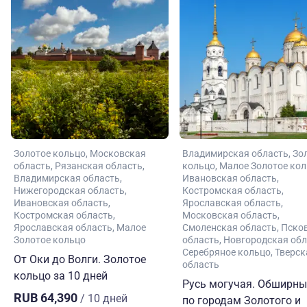
Золотое кольцо
Московская
Владимирская область
Зо
область
Рязанская область
кольцо
Малое Золотое ко
Владимирская область
Ивановская область
Нижегородская область
Костромская область
Ивановская область
Ярославская область
Костромская область
Московская область
Ярославская область
Малое
Смоленская область
Пско
Золотое кольцо
область
Новгородская обл
Серебряное кольцо
Тверск
От Оки до Волги. Золотое
область
кольцо за 10 дней
Русь могучая. Обширны
RUB 64,390
/ 10 дней
по городам Золотого и