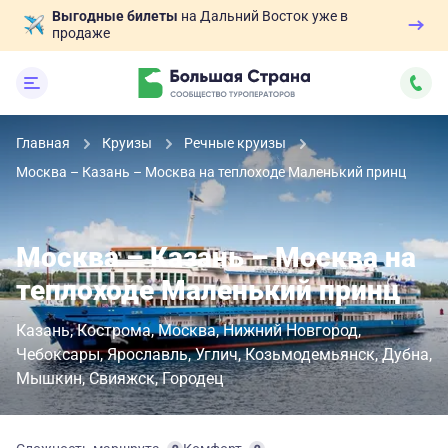
Выгодные билеты
на Дальний Восток уже в
продаже
Главная
Круизы
Речные круизы
Москва – Казань – Москва на теплоходе Маленький принц
Москва – Казань – Москва на
теплоходе Маленький принц
Казань
Кострома
Москва
Нижний Новгород
Чебоксары
Ярославль
Углич
Козьмодемьянск
Дубна
Мышкин
Свияжск
Городец