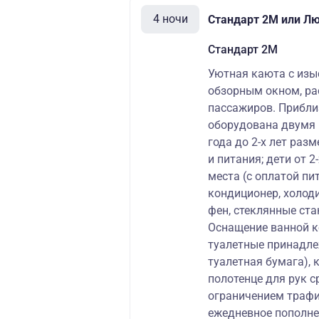
4 ночи
Стандарт 2M или Лю
Стандарт 2M
Уютная каюта с из
обзорным окном, ра
пассажиров. Прибли
оборудована двумя 
года до 2-х лет раз
и питания; дети от 2
места (с оплатой пи
кондиционер, холоди
фен, стеклянные ста
Оснащение ванной ко
туалетные принадле
туалетная бумага), 
полотенце для рук ср
ограничением трафик
ежедневное пополнен