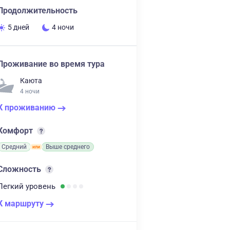
Продолжительность
5 дней
4 ночи
Проживание во время тура
Каюта
4 ночи
К проживанию
Комфорт
Средний
Выше среднего
Сложность
Легкий
уровень
К маршруту