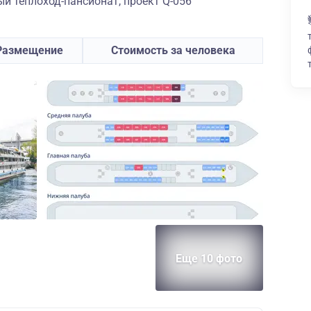
 теплоход-пансионат, проект Q-056
Размещение
Стоимость за человека
Еще 10 фото