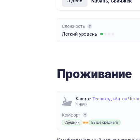
5 день
Казань, Свияжск
Сложность
Легкий
уровень
Проживание
Каюта
• Теплоход «Антон Чехо
4 ночи
Комфорт
Средний
Выше среднего