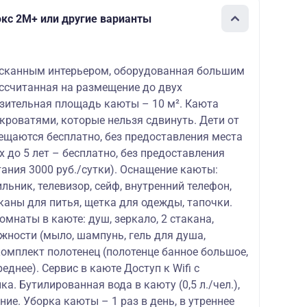
кс 2М+ или другие варианты
ысканным интерьером, оборудованная большим
ссчитанная на размещение до двух
зительная площадь каюты – 10 м². Каюта
кроватями, которые нельзя сдвинуть. Дети от
мещаются бесплатно, без предоставления места
-х до 5 лет – бесплатно, без предоставления
тания 3000 руб./сутки). Оснащение каюты:
льник, телевизор, сейф, внутренний телефон,
каны для питья, щетка для одежды, тапочки.
мнаты в каюте: душ, зеркало, 2 стакана,
жности (мыло, шампунь, гель для душа,
комплект полотенец (полотенце банное большое,
еднее). Сервис в каюте Доступ к Wifi с
а. Бутилированная вода в каюту (0,5 л./чел.),
ие. Уборка каюты – 1 раз в день, в утреннее