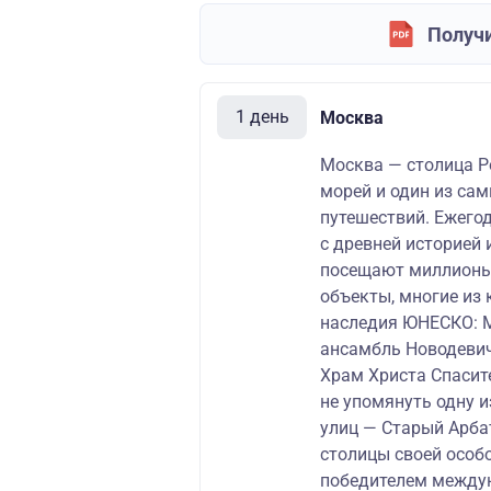
Получи
1 день
Москва
Москва — столица Ро
морей и один из са
путешествий. Ежего
с древней историей
посещают миллионы 
объекты, многие из
наследия ЮНЕСКО: М
ансамбль Новодевич
Храм Христа Спасите
не упомянуть одну 
улиц — Старый Арбат
столицы своей особо
победителем междун