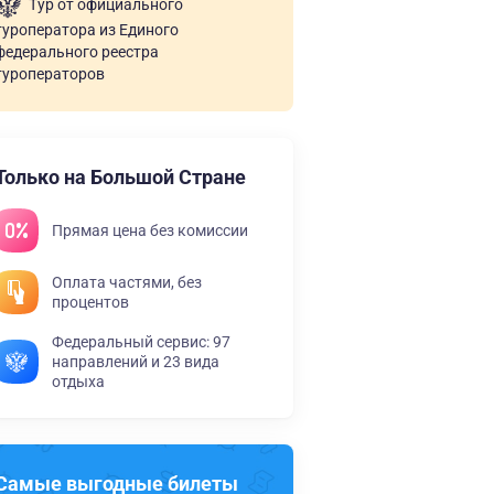
Тур от официального
туроператора из Единого
федерального реестра
туроператоров
Только на Большой Стране
Прямая цена без комиссии
Оплата частями, без
процентов
Федеральный сервис: 97
направлений и 23 вида
отдыха
Самые выгодные билеты