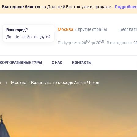
Выгодные билеты
на Дальний Восток уже в продаже
Подробне
Москва
и другие страны
Бесплат
Ваш город?
Да
Нет, выбрать другой
00
00
По будням с
06
до
20
В выходные с
0
КОРПОРАТИВНЫЕ ТУРЫ
О НАС
КОНТАКТЫ
ы
Москва – Казань на теплоходе Антон Чехов