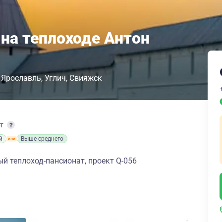
 на теплоходе Антон
Ярославль
Углич
Свияжск
рт
й
Выше среднего
 теплоход-пансионат, проект Q-056