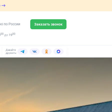
е
но по России
Заказать звонок
00
00
8
до
19
Давайте
дружить: