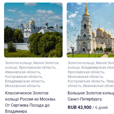
Золотое кольцо
Малое Золотое
Золотое кольцо
Малое Зол
кольцо
Ярославская область
кольцо
Владимирская обл
Ивановская область
Ярославская область
Костромская область
Московская область
Владимирская область
Костромская область
Твер
Московская область
область
Ивановская обла
Классическое Золотое
Большое Золотое кольц
кольцо России из Москвы.
Санкт-Петербурга
От Сергиева Посада до
RUB 43,900
/ 6 дней
Владимира