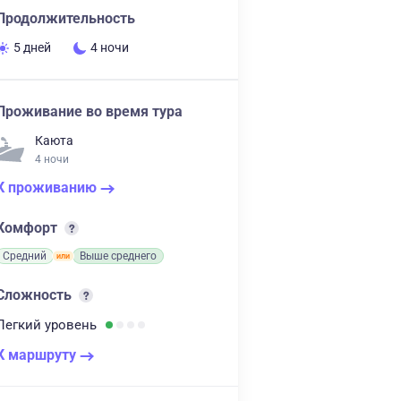
Продолжительность
5 дней
4 ночи
Проживание во время тура
Каюта
4 ночи
К проживанию
Комфорт
Средний
Выше среднего
Сложность
Легкий
уровень
К маршруту