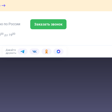
е
но по России
Заказать звонок
00
00
8
до
19
Давайте
дружить: