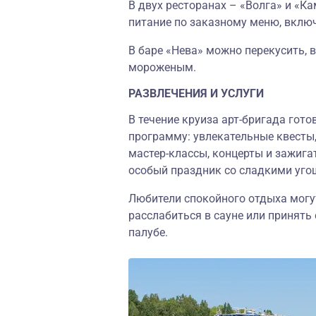
В двух ресторанах
–
«
Волга
»
и
«
Ка
питание по заказному меню, вкл
В баре
«
Нева
»
можно перекусить, 
мороженым.
РАЗВЛЕЧЕНИЯ И УСЛУГИ
В течение круиза арт-бригада гот
программу: увлекательные квесты,
мастер-классы, концерты и зажига
особый праздник со сладкими уго
Любители спокойного отдыха могут
расслабиться в сауне или принять
палубе.