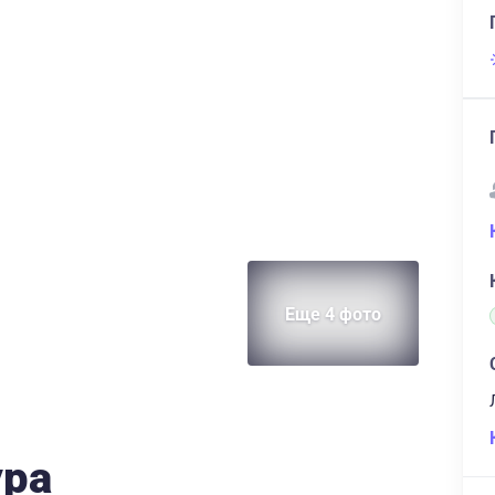
Еще 4 фото
ура