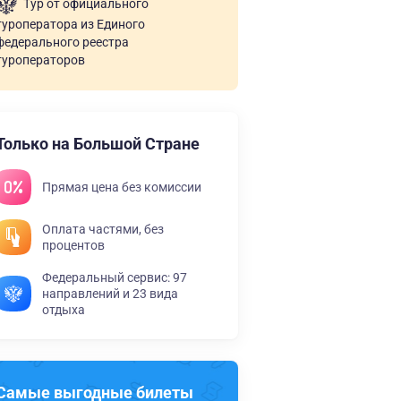
Тур от официального
туроператора из Единого
федерального реестра
туроператоров
Только на Большой Стране
Прямая цена без комиссии
Оплата частями, без
процентов
Федеральный сервис: 97
направлений и 23 вида
отдыха
Самые выгодные билеты