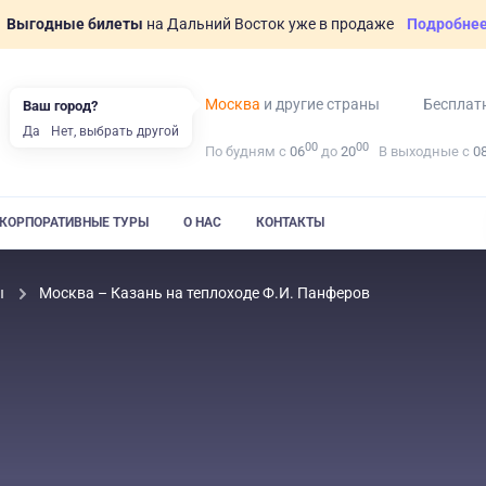
Выгодные билеты
на Дальний Восток уже в продаже
Подробне
Москва
и другие страны
Бесплат
Ваш город?
Да
Нет, выбрать другой
00
00
По будням с
06
до
20
В выходные с
0
КОРПОРАТИВНЫЕ ТУРЫ
О НАС
КОНТАКТЫ
ы
Москва – Казань на теплоходе Ф.И. Панферов