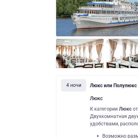
4 ночи
Люкс или Полулюкс (
Люкс
К категории
Люкс
от
Двухкомнатная двух
удобствами, распол
Возможно разме