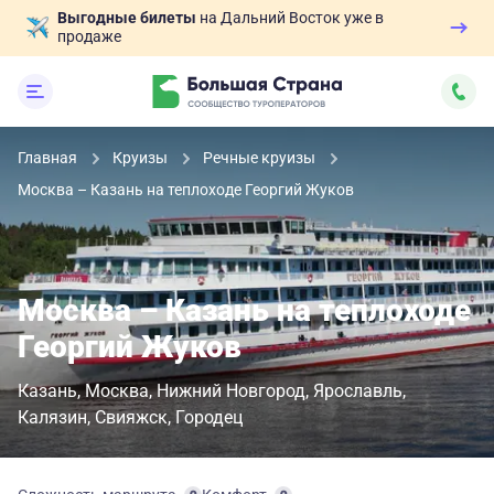
Выгодные билеты
на Дальний Восток уже в
продаже
Главная
Круизы
Речные круизы
Москва – Казань на теплоходе Георгий Жуков
Москва – Казань на теплоходе
Георгий Жуков
Казань
Москва
Нижний Новгород
Ярославль
Калязин
Свияжск
Городец