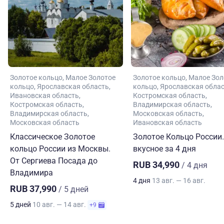
Золотое кольцо
Малое Золотое
Золотое кольцо
Малое Зол
кольцо
Ярославская область
кольцо
Ярославская обла
Ивановская область
Костромская область
Костромская область
Владимирская область
Владимирская область
Московская область
Московская область
Ивановская область
Классическое Золотое
Золотое Кольцо России.
кольцо России из Москвы.
вкусное за 4 дня
От Сергиева Посада до
RUB 34,990
/ 4 дня
Владимира
4 дня
13 авг. — 16 авг.
RUB 37,990
/ 5 дней
5 дней
10 авг. — 14 авг.
+9