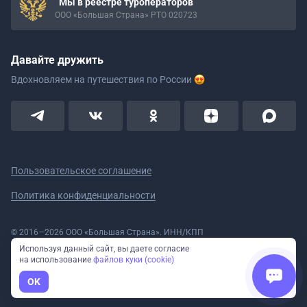
Мы в реестре туроператоров
ООО «Большая Страна» РТО 020723
Давайте дружить
Вдохновляем на путешествия
по России
Пользовательское соглашение
Политика конфиденциальности
© 2016—2026 ООО «Большая Страна». ИНН/КПП
5908078160/590801001 ОГРН 1185958020533
Используя данный сайт, вы даете согласие
Номер в реестре Роскомнадзора № 59-18-006319 (Приказ № 321 от
на использование
файлов куки (cookie)
11.10.2018)
Полное или частичное копирование изображений и текстов возможно
OK
только с указанием активной ссылки на сайт Большая Страна.