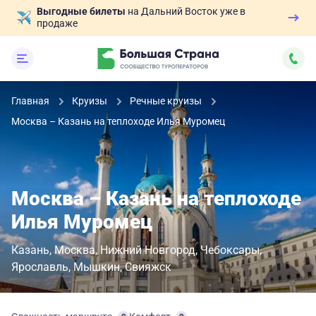
Выгодные билеты
на Дальний Восток уже в
продаже
Главная
Круизы
Речные круизы
Москва – Казань на теплоходе Илья Муромец
Москва – Казань на теплоходе
Илья Муромец
Казань
Москва
Нижний Новгород
Чебоксары
Ярославль
Мышкин
Свияжск