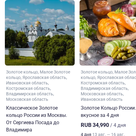
Золотое кольцо
Малое Золотое
Золотое кольцо
Малое Зол
кольцо
Ярославская область
кольцо
Ярославская обла
Ивановская область
Костромская область
Костромская область
Владимирская область
Владимирская область
Московская область
Московская область
Ивановская область
Классическое Золотое
Золотое Кольцо России.
кольцо России из Москвы.
вкусное за 4 дня
От Сергиева Посада до
RUB 34,990
/ 4 дня
Владимира
4 дня
13 авг. — 16 авг.