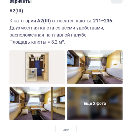
варианты
А2(III)
К категории
А2(III)
относятся каюты:
211–236
.
Двухместная каюта со всеми удобствами,
расположенная на главной палубе.
Площадь каюты ≈ 8,2 м².
Еще 2 фото