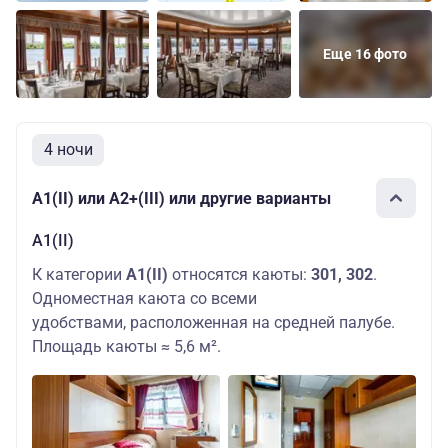
палуба
1
Основных мест:
Еще 16 фото
Средняя
2
Полулюкс
76190 ру
палуба
Дополнительных
мест: 1
Основных мест:
Полулюкс
4 ночи
Шлюпочная
2
с
86290 ру
палуба
Дополнительных
балконом
мест: 1
А1(II) или А2+(III) или другие варианты
А1(II)
К категории
А1(II)
относятся каюты:
301, 302
.
Одноместная каюта со всеми
удобствами, расположенная на средней палубе.
Площадь каюты ≈ 5,6 м².