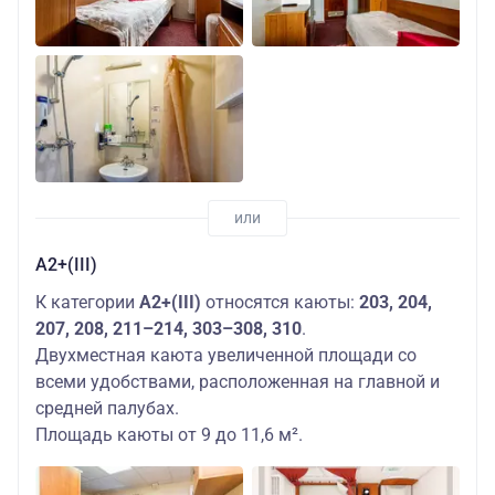
А2+(III)
К категории
А2+(III)
относятся каюты:
203, 204,
207, 208, 211–214, 303–308, 310
.
Двухместная каюта увеличенной площади со
всеми удобствами, расположенная на главной и
средней палубах.
Площадь каюты от 9 до 11,6 м².