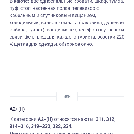
В каюте:
две односпальные кровати, шкаф, тумба,
пуф, стол, настенная полка, телевизор с
кабельным и спутниковым вещанием,
холодильник, ванная комната (раковина, душевая
кабина, туалет), кондиционер, телефон внутренней
связи, фен, плед для каждого туриста, розетки 220
V, щетка для одежды, обзорное окно.
А2+(II)
К категории
А2+(II)
относятся каюты:
311, 312,
314–316, 319–330, 332, 334
.
Двухместная каюта увеличенной площади со