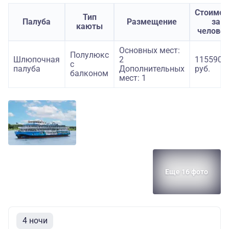
Стоимос
Тип
Палуба
Размещение
за
каюты
челове
Основных мест:
Полулюкс
Шлюпочная
2
115590
с
палуба
Дополнительных
руб.
балконом
мест: 1
Еще 16 фото
4 ночи