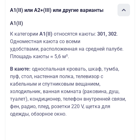
А1(II) или А2+(III) или другие варианты
А1(II)
К категории
А1(II)
относятся каюты:
301, 302
.
Одноместная каюта со всеми
удобствами, расположенная на средней палубе.
Площадь каюты ≈ 5,6 м².
В каюте:
односпальная кровать, шкаф, тумба,
пуф, стол, настенная полка, телевизор с
кабельным и спутниковым вещанием,
холодильник, ванная комната (раковина, душ,
туалет), кондиционер, телефон внутренней связи,
фен, радио, плед, розетки 220 V, щетка для
одежды, обзорное окно.