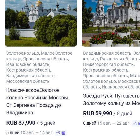
Золотое кольцо
Малое Золотое
Владимирская область
Зо
кольцо
Ярославская область
кольцо
Рязанская область
Ивановская область
Нижегородская область
Костромская область
Костромская область
Владимирская область
Ярославская область
Мал
Московская область
Золотое кольцо
Московск
область
Ивановская обла
Классическое Золотое
Звезда Руси. Путешеств
кольцо России из Москвы.
Золотому кольцу из М
От Сергиева Посада до
Владимира
RUB 59,990
/ 8 дней
RUB 37,990
/ 5 дней
8 дней
15 авг. — 22 авг.
+1
5 дней
10 авг. — 14 авг.
+9