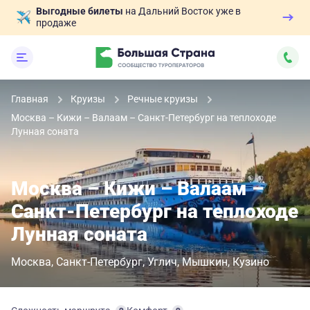
Выгодные билеты
на Дальний Восток уже в
продаже
Главная
Круизы
Речные круизы
Москва – Кижи – Валаам – Санкт-Петербург на теплоходе
Лунная соната
Москва – Кижи – Валаам –
Санкт-Петербург на теплоходе
Лунная соната
Москва
Санкт-Петербург
Углич
Мышкин
Кузино