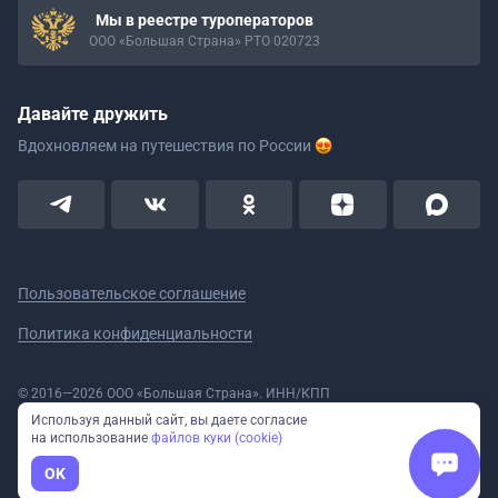
Мы в реестре туроператоров
ООО «Большая Страна» РТО 020723
Давайте дружить
Вдохновляем на путешествия
по России
Пользовательское соглашение
Политика конфиденциальности
© 2016—2026 ООО «Большая Страна». ИНН/КПП
5908078160/590801001 ОГРН 1185958020533
Используя данный сайт, вы даете согласие
Номер в реестре Роскомнадзора № 59-18-006319 (Приказ № 321 от
на использование
файлов куки (cookie)
11.10.2018)
Полное или частичное копирование изображений и текстов возможно
OK
только с указанием активной ссылки на сайт Большая Страна.