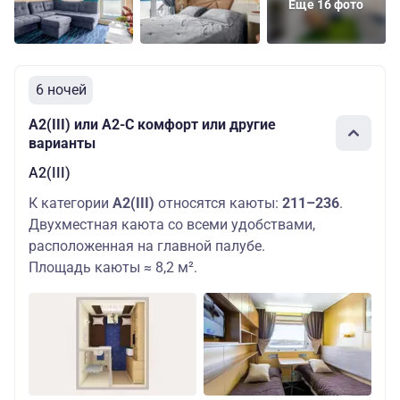
Еще 16 фото
6 ночей
А2(III) или А2-С комфорт или другие
варианты
А2(III)
К категории
А2(III)
относятся каюты:
211–236
.
Двухместная каюта со всеми удобствами,
расположенная на главной палубе.
Площадь каюты ≈ 8,2 м².