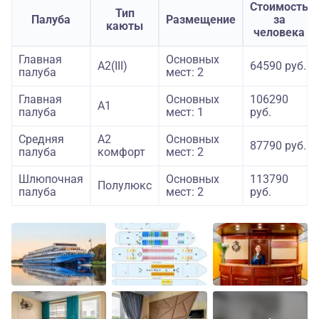
Стоимость
Тип
Палуба
Размещение
за
каюты
человека
Главная
Основных
А2(III)
64590 руб.
палуба
мест: 2
Главная
Основных
106290
А1
палуба
мест: 1
руб.
Средняя
А2
Основных
87790 руб.
палуба
комфорт
мест: 2
Шлюпочная
Основных
113790
Полулюкс
палуба
мест: 2
руб.