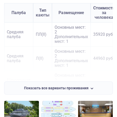
Стоимость
Тип
Палуба
Размещение
за
каюты
человека
Основных мест:
Средняя
2
ПЛ(II)
35920 руб.
палуба
Дополнительных
мест: 1
Основных мест:
Средняя
2
Л(II)
44960 руб.
палуба
Дополнительных
мест: 1
Основных мест:
Шлюпочная
2
Л(III)
48480 руб.
палуба
Дополнительных
Показать все варианты проживания
мест: 2