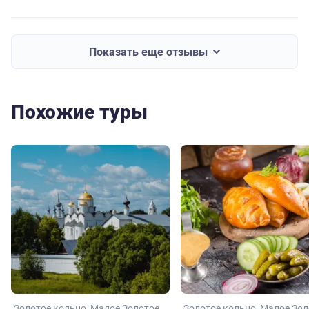
Показать еще отзывы
Похожие туры
Золотое кольцо
Малое Золотое
Золотое кольцо
Малое Зол