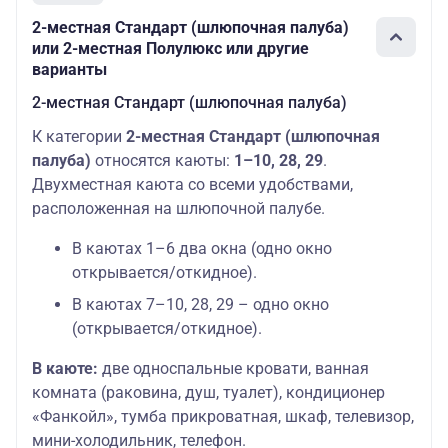
окно
2-местная Стандарт (шлюпочная палуба)
2-местная
или 2-местная Полулюкс или другие
(главная
Главная
Основных мест:
25600
варианты
палуба) 2
палуба
2
руб.
кровати,
2-местная Стандарт (шлюпочная палуба)
окно
К категории
2-местная Стандарт (шлюпочная
2-местная
палуба)
относятся каюты:
1–10, 28, 29
.
(главная
Главная
Основных мест:
27400
Двухместная каюта со всеми удобствами,
палуба)
палуба
2
руб.
стандарт
расположенная на шлюпочной палубе.
улучшенная
В каютах 1–6 два окна (одно окно
1-местная
Главная
Основных мест:
35200
открывается/откидное).
(главная
палуба
1
руб.
палуба)
В каютах 7–10, 28, 29 – одно окно
(открывается/откидное).
2-местная
Нижняя
Основных мест:
22600
(нижняя
палуба
2
руб.
В каюте:
две односпальные кровати, ванная
палуба)
комната (раковина, душ, туалет), кондиционер
1-местная
«Фанкойл», тумба прикроватная, шкаф, телевизор,
Нижняя
Основных мест:
32200
(нижняя
палуба
1
руб.
мини-холодильник, телефон.
палуба)