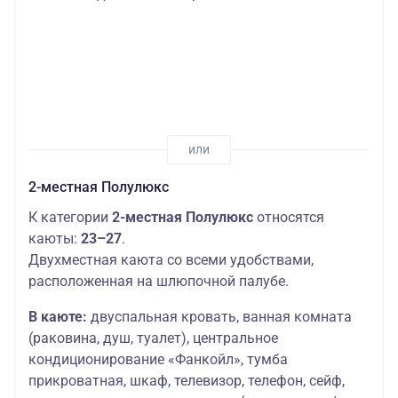
2-местная
Средняя
(средняя
Основных мест:
28000
палуба
палуба)
2
руб.
стандарт
2-местная с
Основных мест:
Средняя
доп. местом
2
28000
палуба
(средняя
Дополнительных
руб.
палуба)
мест: 1
2-местная Полулюкс
2-местная
(средняя
К категории
2-местная Полулюкс
относятся
Средняя
Основных мест:
28000
палуба)
палуба
2
руб.
каюты:
23–27
.
стандарт
(53)
Двухместная каюта со всеми удобствами,
расположенная на шлюпочной палубе.
1-местная
Средняя
Основных мест:
38200
(средняя
В каюте:
двуспальная кровать, ванная комната
палуба
1
руб.
палуба)
(раковина, душ, туалет), центральное
1-местная+
кондиционирование «Фанкойл», тумба
Средняя
Основных мест:
44800
(средняя
прикроватная, шкаф, телевизор, телефон, сейф,
палуба
1
руб.
палуба)