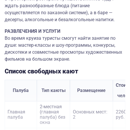
ждать разнообразные блюда (питание
осуществляется по заказной системе), а в баре —
десерты, алкогольные и безалкогольные напитки.
РАЗВЛЕЧЕНИЯ И УСЛУГИ
Во время круиза туристы смогут найти занятие по
душе: мастер-классы и шоу-программы, конкурсы,
дискотеки и совместные просмотры художественных
фильмов на большом экране.
Список свободных кают
Стоим
Палуба
Тип каюты
Размещение
з
чело
2-местная
Главная
(главная
Основных мест:
22600
палуба
палуба) без
2
руб.
окна