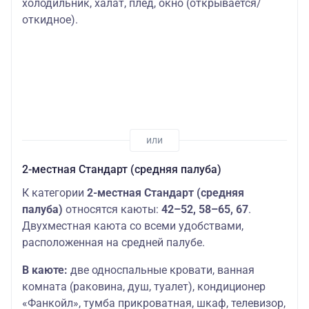
холодильник, халат, плед, окно (открывается/
откидное).
*2-местная
Шлюпочная
(шлюпочная
Основных мест:
28000
палуба
палуба) 11–
2
руб.
13, 15,16
2-местная
Шлюпочная
(шлюпочная
Основных мест:
29800
палуба
палуба) 2
2
руб.
кровати
Шлюпочная
2-местная
Основных мест:
35200
палуба
Полулюкс
2
руб.
2-местная Стандарт (средняя палуба)
Шлюпочная
Основных мест:
46600
1-местная+
К категории
2-местная Стандарт (средняя
палуба
1
руб.
палуба)
относятся каюты:
42–52, 58–65, 67
.
Шлюпочная
1-местная
Основных мест:
49000
Двухместная каюта со всеми удобствами,
палуба
Полулюкс
1
руб.
расположенная на средней палубе.
В каюте:
две односпальные кровати, ванная
комната (раковина, душ, туалет), кондиционер
«Фанкойл», тумба прикроватная, шкаф, телевизор,