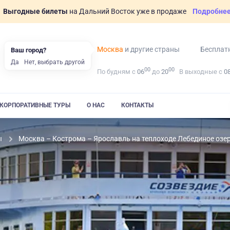
Выгодные билеты
на Дальний Восток уже в продаже
Подробне
Москва
и другие страны
Бесплат
Ваш город?
Да
Нет, выбрать другой
00
00
По будням с
06
до
20
В выходные с
0
КОРПОРАТИВНЫЕ ТУРЫ
О НАС
КОНТАКТЫ
ы
Москва – Кострома – Ярославль на теплоходе Лебединое озе