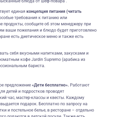
изысканные блюда от шеф-повара .
ствует единая
концепция питания (читать
 особые требования к питанию или
е продукты, сообщите об этом менеджеру при
им ваши пожелания и блюдо будет приготовлено
оране есть диетическое меню и также есть
вать себя вкусными напитками, закусками и
роматным кофе Jardin Supremo (арабика из
ессиональным бариста.
ное предложение
«Дети бесплатно».
Работают
я детей и подростков проводят
ий час, мастер-классы и квесты. Каждому
 выдается подарок. Бесплатно по запросу на
ки и постельное белье, в ресторане – отдельно
го подаются в детской посуде. Также есть