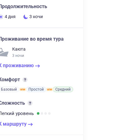
Продолжительность
4 дня
3 ночи
Проживание во время тура
Каюта
3 ночи
К проживанию
Комфорт
Базовый
Простой
Средний
Сложность
Легкий
уровень
К маршруту