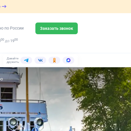
е
но по России
Заказать звонок
00
00
8
до
19
Давайте
дружить:
ро