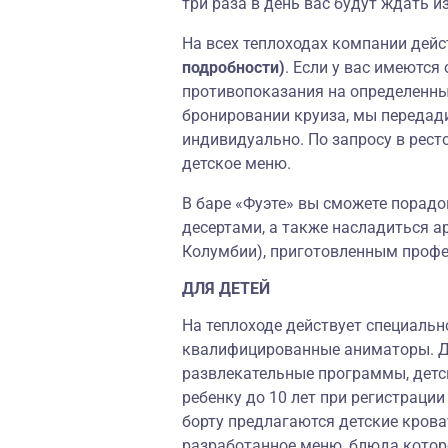
три раза в день вас будут ждать 
На всех теплоходах компании дей
подробности)
. Если у вас имеются
противопоказания на определенны
бронировании круиза, мы передад
индивидуально. По запросу в рест
детское меню.
В баре «Фуэте» вы сможете порадо
десертами, а также насладиться а
Колумбии), приготовленным проф
ДЛЯ ДЕТЕЙ
На теплоходе действует специаль
квалифицированные аниматоры. Дл
развлекательные программы, детск
ребенку до 10 лет при регистрации
борту предлагаются детские кроват
разработанное меню, блюда которо