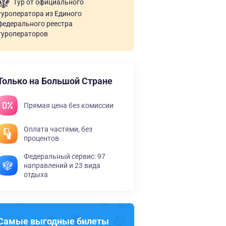
Тур от официального
туроператора из Единого
федерального реестра
туроператоров
Только на Большой Стране
Прямая цена без комиссии
Оплата частями, без
процентов
Федеральный сервис: 97
направлений и 23 вида
отдыха
Самые выгодные билеты