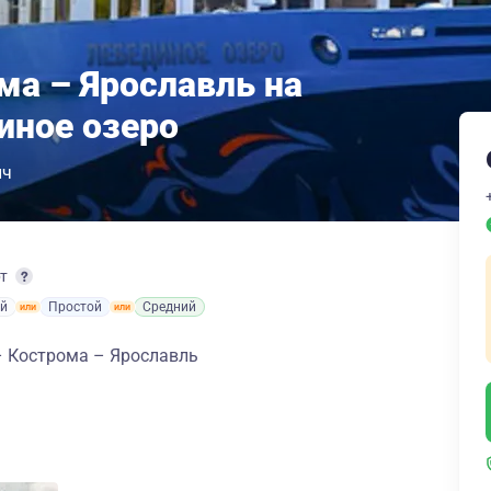
ма – Ярославль на
иное озеро
ич
рт
й
Простой
Средний
– Кострома – Ярославль