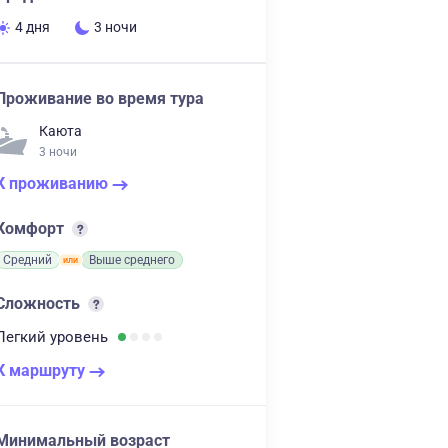
4 дня
3 ночи
Проживание во время тура
Каюта
3 ночи
К проживанию
Комфорт
Средний
Выше среднего
Сложность
Легкий
уровень
К маршруту
Минимальный возраст