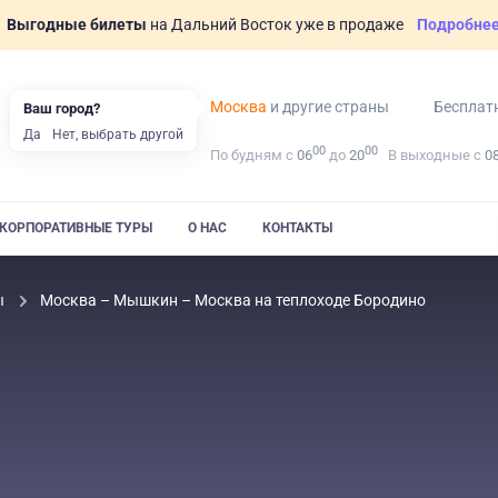
Выгодные билеты
на Дальний Восток уже в продаже
Подробне
Москва
и другие страны
Бесплат
Ваш город?
Да
Нет, выбрать другой
00
00
По будням с
06
до
20
В выходные с
0
КОРПОРАТИВНЫЕ ТУРЫ
О НАС
КОНТАКТЫ
ы
Москва – Мышкин – Москва на теплоходе Бородино