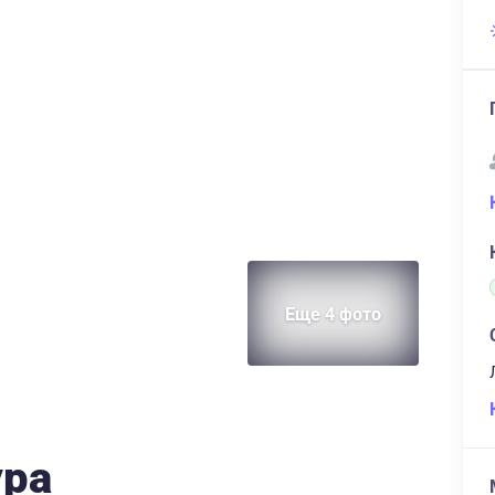
Еще 4 фото
ура