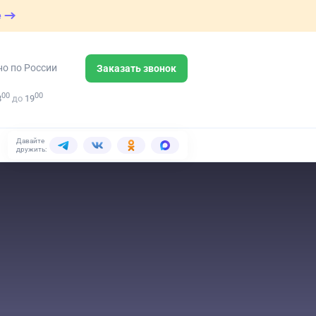
е
но по России
Заказать звонок
00
00
8
до
19
Давайте
дружить: