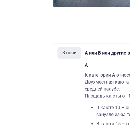
3 ночи
А или Б или другие
А
К категории
А
относ
Двухместная каюта 
средней палубе.
Площадь каюты от 10
В каюте 10 – 
санузле из-за 
В каюта 15 – 