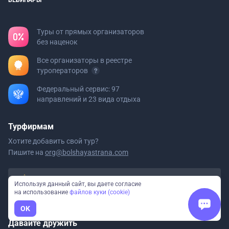
ВЕБИНАРЫ
Туры от прямых организаторов
без наценок
Все организаторы в реестре
туроператоров
Федеральный сервис: 97
направлений и 23 вида отдыха
Турфирмам
Хотите добавить свой тур?
Пишите на
org@bolshayastrana.com
Мы в реестре туроператоров
Используя данный сайт, вы даете согласие
ООО «Большая Страна» РТО 020723
на использование
файлов куки (cookie)
OK
Давайте дружить