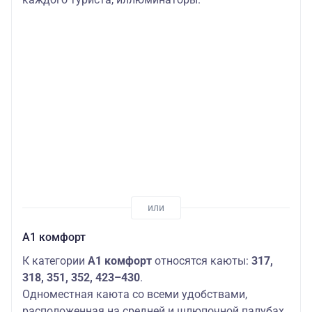
А1 комфорт
К категории
А1 комфорт
относятся каюты:
317,
318, 351, 352, 423–430
.
Одноместная каюта со всеми удобствами,
расположенная на средней и шлюпочной палубах.