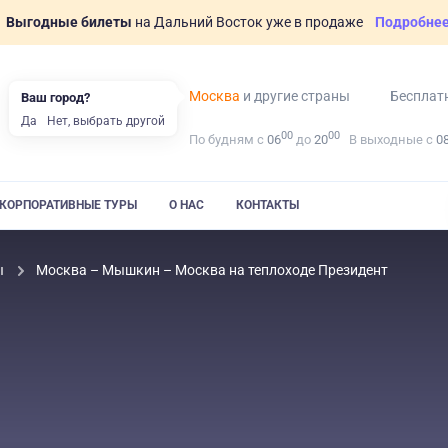
Выгодные билеты
на Дальний Восток уже в продаже
Подробне
Москва
и другие страны
Бесплат
Ваш город?
Да
Нет, выбрать другой
00
00
По будням с
06
до
20
В выходные с
0
КОРПОРАТИВНЫЕ ТУРЫ
О НАС
КОНТАКТЫ
ы
Москва – Мышкин – Москва на теплоходе Президент