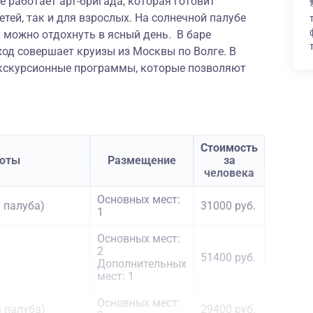
е работает арт-бригада, которая готовит
тей, так и для взрослых. На солнечной палубе
 можно отдохнуть в ясный день. В баре
ход совершает круизы из Москвы по Волге. В
экскурсионные программы, которые позволяют
Стоимость
аюты
Размещение
за
человека
Основных мест:
 палуба)
31000 руб.
1
Основных мест:
2
51400 руб.
Дополнительных
мест: 1
Основных мест:
я палуба)
29400 руб.