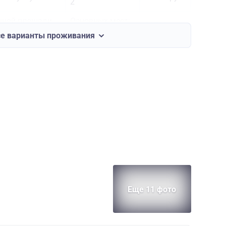
2
енной площади
Основных мест:
30700 руб.
2
се варианты проживания
Основных мест:
я палуба)
31400 руб.
3
Основных мест:
нной площади с
2
естом (средняя
33700 руб.
Дополнительных
мест: 1
Основных мест:
я палуба)
36700 руб.
1
Основных мест:
2
кс
56500 руб.
Дополнительных
мест: 1
Еще 11 фото
Основных мест:
ная палуба)
33800 руб.
2