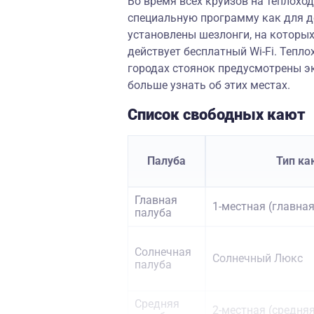
Во время всех круизов на теплоход
специальную программу как для де
установлены шезлонги, на которых
действует бесплатный Wi-Fi. Тепло
городах стоянок предусмотрены 
больше узнать об этих местах.
Список свободных кают
Палуба
Тип к
Главная
1-местная (главная
палуба
Солнечная
Солнечный Люкс
палуба
Средняя
2-местная (средня