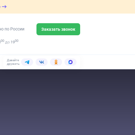
е
но по России
Заказать звонок
00
00
8
до
19
Давайте
дружить: