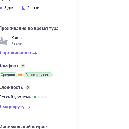
3 дня
2 ночи
Проживание во время тура
Каюта
2 ночи
К проживанию
Комфорт
Средний
Выше среднего
Сложность
Легкий
уровень
К маршруту
Минимальный возраст