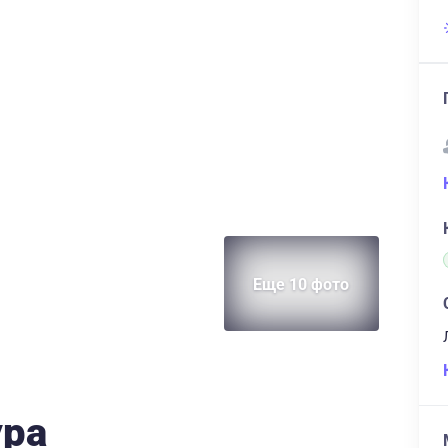
Еще 10 фото
ура