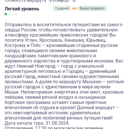
Сложность маршрута
Комфорт
Легкий
уровень
Средний
Выше среднего
Отправьтесь в восхитительное путешествие из самого
сердца России, чтобы почувствовать удивительную
атмосферу красивейших приволжских городов! Вы
посетите Углич, Ярославль, Кинешму, Юрьевец,
Кострому и Плёс – красивейшие старинные русские
города, славящиеся своими живописными
ландшафтами, памятниками храмового и
деревянного зодчества и чудотворными иконами. Вас
ждут Нижний Новгород – город с уникальной
архитектурной летописью и Городец – древнейший
русский город, известный своими художественными
промыслами. А далее по маршруту Мышкин – уютный
русский городок с единственным в мире музеем
Мыши. Неповторимая энергетика этих мест, красивые
пейзажи, свежий речной воздух и насыщенная
бортовая программа оставят самые приятные
впечатления об отдыхе в круизе! Данный маршрут –
это неисчерпаемый источник удивительных
впечатлений для любителей речных путешествий!
Дата начала тура: 31.08.2024.
Отправление: 17:30 по московскому времени.