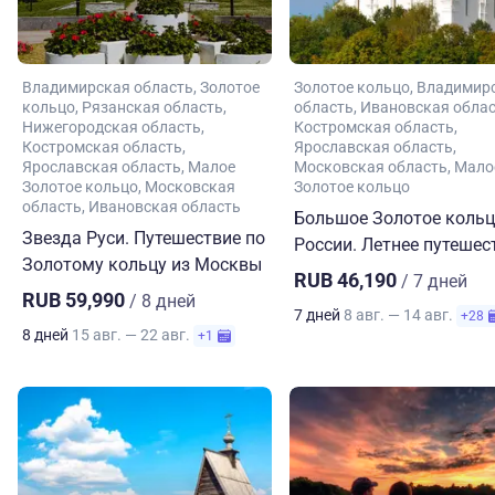
Владимирская область
Золотое
Золотое кольцо
Владимир
кольцо
Рязанская область
область
Ивановская обла
Нижегородская область
Костромская область
Костромская область
Ярославская область
Ярославская область
Малое
Московская область
Мало
Золотое кольцо
Московская
Золотое кольцо
область
Ивановская область
Большое Золотое коль
Звезда Руси. Путешествие по
России. Летнее путешес
Золотому кольцу из Москвы
RUB 46,190
/ 7 дней
RUB 59,990
/ 8 дней
7 дней
8 авг. — 14 авг.
+28
8 дней
15 авг. — 22 авг.
+1