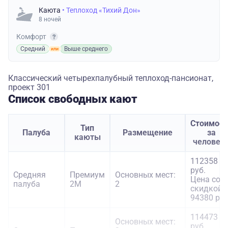
Каюта
• Теплоход «Тихий Дон»
8 ночей
Комфорт
Средний
Выше среднего
Классический четырехпалубный теплоход-пансионат,
проект 301
Список свободных кают
Стоимост
Тип
Палуба
Размещение
за
каюты
человек
112358
руб.
Средняя
Премиум
Основных мест:
Цена со
палуба
2М
2
скидкой:
94380 руб
114473
Основных мест:
руб.