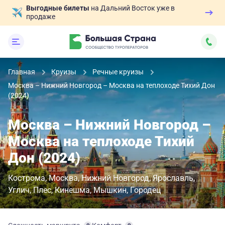
Выгодные билеты
на Дальний Восток уже в
продаже
Главная
Круизы
Речные круизы
Москва – Нижний Новгород – Москва на теплоходе Тихий Дон
(2024)
Москва – Нижний Новгород –
Москва на теплоходе Тихий
Дон (2024)
Кострома
Москва
Нижний Новгород
Ярославль
Углич
Плес
Кинешма
Мышкин
Городец