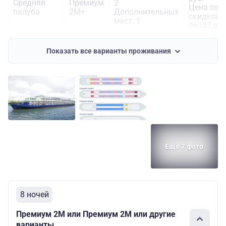
Средняя
Премиум
2
Цена со
палуба
2М+
Дополнительных
скидкой:
мест: 1
96157 руб
117975
Показать все варианты проживания
руб.
Шлюпочная
Премиум
Основных мест:
Цена со
палуба
2М
2
скидкой:
99099 руб
119475
Основных мест:
руб.
Шлюпочная
Премиум
2
Цена со
палуба
2М+
Дополнительных
скидкой:
мест: 1
100359
руб.
Еще 7 фото
8 ночей
Премиум 2М или Премиум 2М или другие
варианты