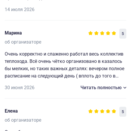
14 июля 2026
Марина
5
об организаторе
Очень корректно и слаженно работал весь коллектив
теплохода. Всё очень чётко организовано в казалось
бы мелких, но таких важных деталях: вечером полное
расписание на следующий день ( вплоть до того в
какой автобус садиться на экскурсию), всегда
30 июня 2026
Читать полностью
работающие наушники для экскурсий и т. д. Мелочи,
которые делают путешествие комфортным, приятным
и запоминающимся. Огромная благодарность
Елена
5
капитану и всему составу за прекрасно
организованный отдых.🥰
об организаторе